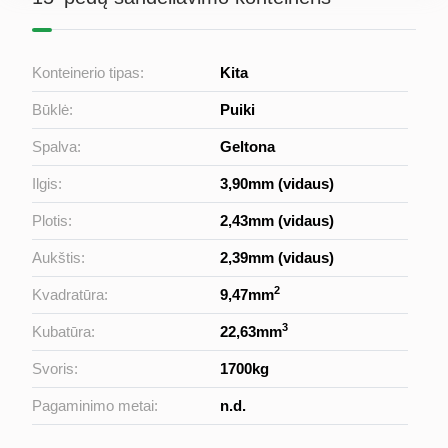
Konteinerio tipas:
Kita
Būklė:
Puiki
Spalva:
Geltona
Ilgis:
3,90mm (vidaus)
Plotis:
2,43mm (vidaus)
Aukštis:
2,39mm (vidaus)
2
Kvadratūra:
9,47mm
3
Kubatūra:
22,63mm
Svoris:
1700kg
Pagaminimo metai:
n.d.