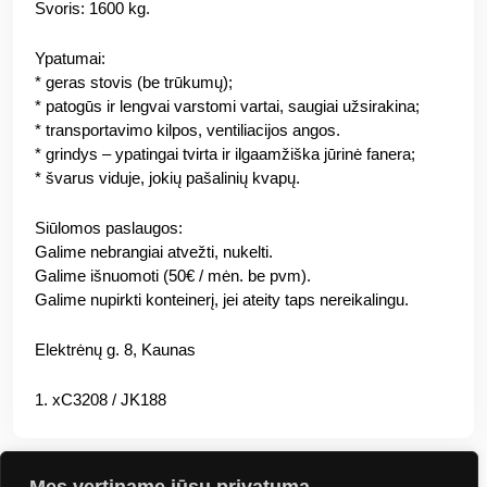
Svoris: 1600 kg.
Ypatumai:
* geras stovis (be trūkumų);
* patogūs ir lengvai varstomi vartai, saugiai užsirakina;
* transportavimo kilpos, ventiliacijos angos.
* grindys – ypatingai tvirta ir ilgaamžiška jūrinė fanera;
* švarus viduje, jokių pašalinių kvapų.
Siūlomos paslaugos:
Galime nebrangiai atvežti, nukelti.
Galime išnuomoti (50€ / mėn. be pvm).
Galime nupirkti konteinerį, jei ateity taps nereikalingu.
Elektrėnų g. 8, Kaunas
1. xC3208 / JK188