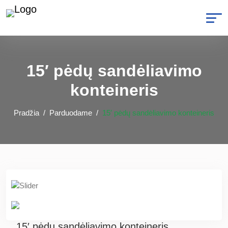
15′ pėdų sandėliavimo
konteineris
Pradžia
Parduodame
15′ pėdų sandėliavimo konteineris
15′ pėdų sandėliavimo konteineris