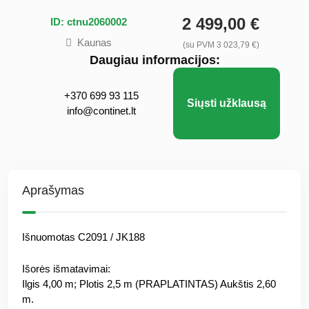
2 499,00 €
ID: ctnu2060002
Kaunas
(su PVM 3 023,79 €)
Daugiau informacijos:
+370 699 93 115
Siųsti užklausą
info@continet.lt
Aprašymas
Išnuomotas C2091 / JK188
Išorės išmatavimai:
Ilgis 4,00 m; Plotis 2,5 m (PRAPLATINTAS) Aukštis 2,60
m.