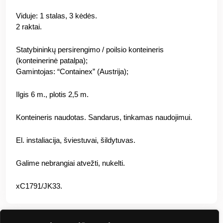
Viduje: 1 stalas, 3 kėdės.
2 raktai.
Statybininkų persirengimo / poilsio konteineris
(konteinerinė patalpa);
Gamintojas: “Containex” (Austrija);
Ilgis 6 m., plotis 2,5 m.
Konteineris naudotas. Sandarus, tinkamas naudojimui.
El. instaliacija, šviestuvai, šildytuvas.
Galime nebrangiai atvežti, nukelti.
xC1791/JK33.