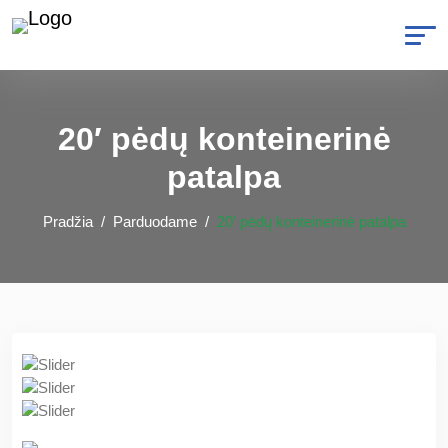
20′ pėdų konteinerinė
patalpa
Pradžia
Parduodame
20′ pėdų konteinerinė patalpa