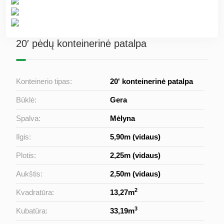
20′ pėdų konteinerinė patalpa
Konteinerio tipas:
20' konteinerinė patalpa
Būklė:
Gera
Spalva:
Mėlyna
Ilgis:
5,90m (vidaus)
Plotis:
2,25m (vidaus)
Aukštis:
2,50m (vidaus)
2
Kvadratūra:
13,27m
3
Kubatūra:
33,19m