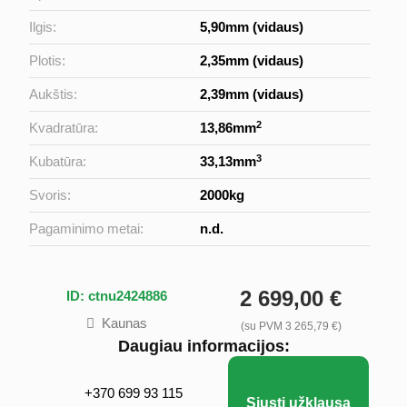
Ilgis:
5,90mm (vidaus)
Plotis:
2,35mm (vidaus)
Aukštis:
2,39mm (vidaus)
2
Kvadratūra:
13,86mm
3
Kubatūra:
33,13mm
Svoris:
2000kg
Pagaminimo metai:
n.d.
2 699,00 €
ID: ctnu2424886
Kaunas
(su PVM 3 265,79 €)
Daugiau informacijos:
+370 699 93 115
Siųsti užklausą