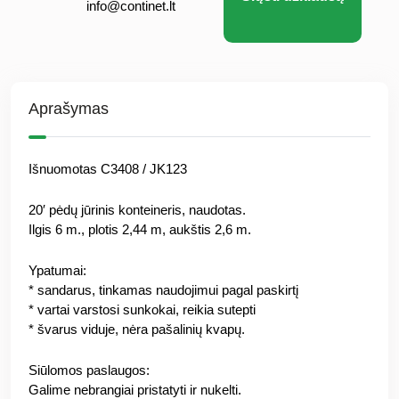
info@continet.lt
Aprašymas
Išnuomotas C3408 / JK123
20′ pėdų jūrinis konteineris, naudotas.
Ilgis 6 m., plotis 2,44 m, aukštis 2,6 m.
Ypatumai:
* sandarus, tinkamas naudojimui pagal paskirtį
* vartai varstosi sunkokai, reikia sutepti
* švarus viduje, nėra pašalinių kvapų.
Siūlomos paslaugos:
Galime nebrangiai pristatyti ir nukelti.