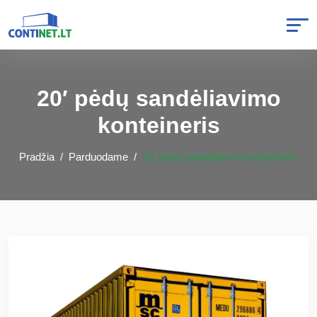
20′ pėdų sandėliavimo
konteineris
Pradžia
Parduodame
20′ pėdų sandėliavimo konteineris