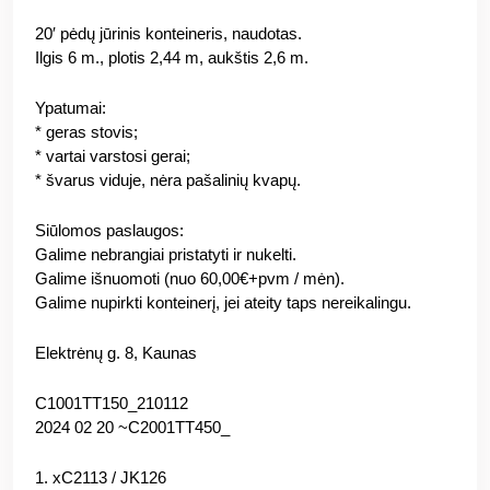
20′ pėdų jūrinis konteineris, naudotas.
Ilgis 6 m., plotis 2,44 m, aukštis 2,6 m.
Ypatumai:
* geras stovis;
* vartai varstosi gerai;
* švarus viduje, nėra pašalinių kvapų.
Siūlomos paslaugos:
Galime nebrangiai pristatyti ir nukelti.
Galime išnuomoti (nuo 60,00€+pvm / mėn).
Galime nupirkti konteinerį, jei ateity taps nereikalingu.
Elektrėnų g. 8, Kaunas
C1001TT150_210112
2024 02 20 ~C2001TT450_
1. xC2113 / JK126