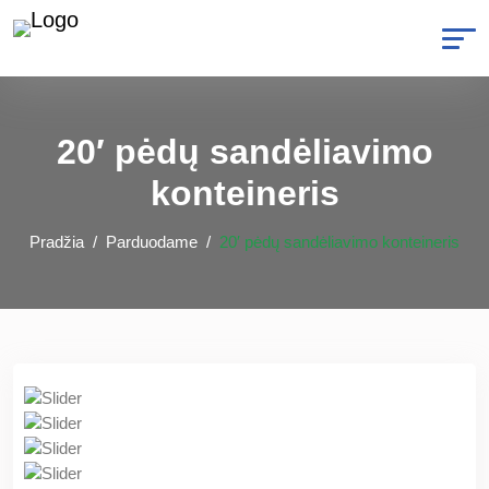
20′ pėdų sandėliavimo
konteineris
Pradžia
Parduodame
20′ pėdų sandėliavimo konteineris