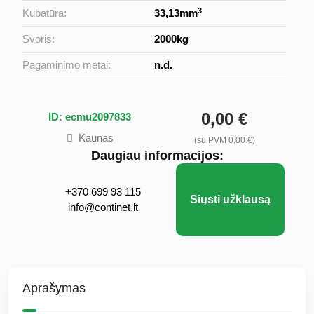
3
Kubatūra:
33,13mm
Svoris:
2000kg
Pagaminimo metai:
n.d.
0,00 €
ID: ecmu2097833
Kaunas
(su PVM 0,00 €)
Daugiau informacijos:
+370 699 93 115
Siųsti užklausą
info@continet.lt
Aprašymas