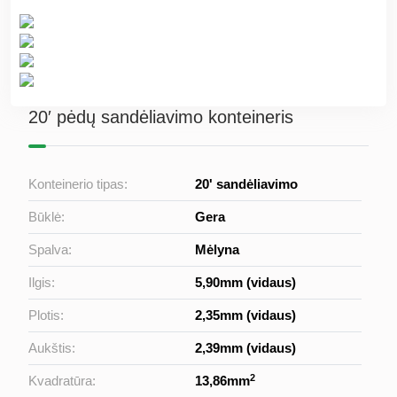
20′ pėdų sandėliavimo konteineris
Konteinerio tipas:
20' sandėliavimo
Būklė:
Gera
Spalva:
Mėlyna
Ilgis:
5,90mm (vidaus)
Plotis:
2,35mm (vidaus)
Aukštis:
2,39mm (vidaus)
2
Kvadratūra:
13,86mm