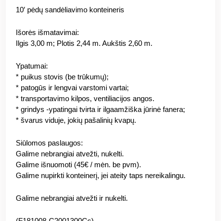
10′ pėdų sandėliavimo konteineris
Išorės išmatavimai:
Ilgis 3,00 m; Plotis 2,44 m. Aukštis 2,60 m.
Ypatumai:
* puikus stovis (be trūkumų);
* patogūs ir lengvai varstomi vartai;
* transportavimo kilpos, ventiliacijos angos.
* grindys -ypatingai tvirta ir ilgaamžiška jūrinė fanera;
* švarus viduje, jokių pašalinių kvapų.
Siūlomos paslaugos:
Galime nebrangiai atvežti, nukelti.
Galime išnuomoti (45€ / mėn. be pvm).
Galime nupirkti konteinerį, jei ateity taps nereikalingu.
Galime nebrangiai atvežti ir nukelti.
(F181008-C2001300Cc)