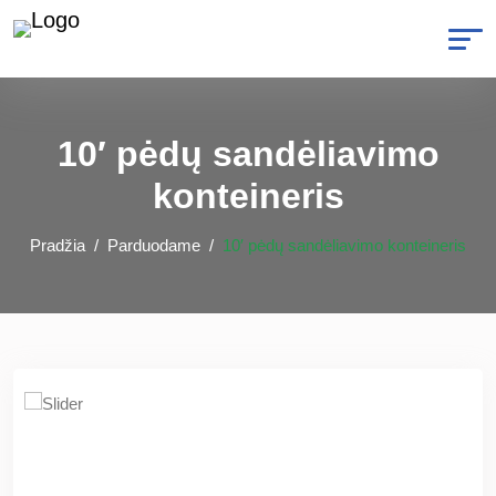
10′ pėdų sandėliavimo
konteineris
Pradžia
Parduodame
10′ pėdų sandėliavimo konteineris