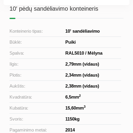
10′ pėdų sandėliavimo konteineris
Konteinerio tipas:
10' sandėliavimo
Būklė:
Puiki
Spalva:
RAL5010 / Mėlyna
Ilgis:
2,79mm (vidaus)
Plotis:
2,34mm (vidaus)
Aukštis:
2,38mm (vidaus)
2
Kvadratūra:
6,5mm
3
Kubatūra:
15,60mm
Svoris:
1150kg
Pagaminimo metai:
2014