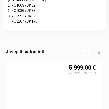
1. xC1663 / JK52
2. xC2036 / JK99
3. xC2591 / JK62
4. xC3167 / JK176
Jus gali sudominti
5 999,00 €
(su PVM 7 258,79 €)