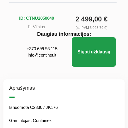
2 499,00 €
ID: CTNU2050040
Vilnius
(su PVM 3 023,79 €)
Daugiau informacijos:
+370 699 93 115
Siųsti užklausą
info@continet.lt
Aprašymas
Išnuomota C2830 / JK176
Gamintojas: Containex