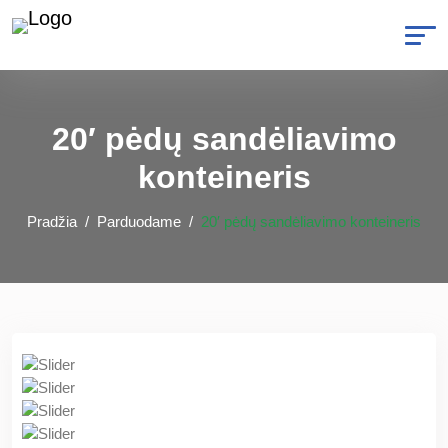
20′ pėdų sandėliavimo
konteineris
Pradžia
Parduodame
20′ pėdų sandėliavimo konteineris