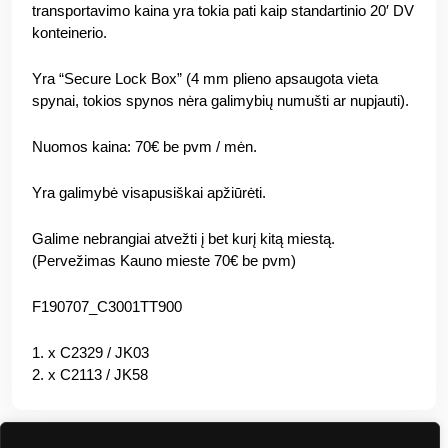
transportavimo kaina yra tokia pati kaip standartinio 20′ DV
konteinerio.
Yra “Secure Lock Box” (4 mm plieno apsaugota vieta
spynai, tokios spynos nėra galimybių numušti ar nupjauti).
Nuomos kaina: 70€ be pvm / mėn.
Yra galimybė visapusiškai apžiūrėti.
Galime nebrangiai atvežti į bet kurį kitą miestą.
(Pervežimas Kauno mieste 70€ be pvm)
F190707_C3001TT900
1. x C2329 / JK03
2. x C2113 / JK58