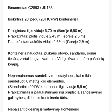
Išnuomotas C2893 / JK183
Išskirtinis 20′ pėdų (20’HCPW) konteineris!
Prailgintas: ilgis viduje 6,70 m (išorėje 6,90 m)
Praplatintas: plotis viduje 2,43 m (išorėje 2,5 m)
Paaukšintas: aukštis viduje 2,69 m (išorėje 2,9 m)
Konteineris naudotas, puikaus stovio, sandarus, šonai
tiesūs, vartai lengvai varstosi. Viduje švarus, nėra pašalinių
kvapų.
Nepamainomas sandėliavimui statybose, kai reikia
sandėliuoti 6 metrų ilgio elementus.
(Standartinio 20’DV konteinerio ilgis viduje 5,9 m).
Praplatinimas ir paaukštinimas irgi praplečia sandėliavimo
galimybes, didesnis konteinerio tūris.
Nepaisant didesnių išmatavimų- konteinerio