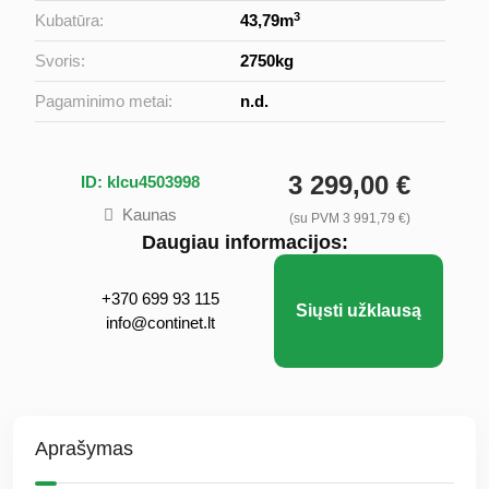
3
Kubatūra:
43,79m
Svoris:
2750kg
Pagaminimo metai:
n.d.
3 299,00 €
ID: klcu4503998
Kaunas
(su PVM 3 991,79 €)
Daugiau informacijos:
+370 699 93 115
Siųsti užklausą
info@continet.lt
Aprašymas