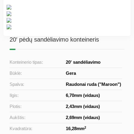
20′ pėdų sandėliavimo konteineris
Konteinerio tipas:
20' sandėliavimo
Būklė:
Gera
Spalva:
Raudonai ruda ("Maroon")
Ilgis:
6,70mm (vidaus)
Plotis:
2,43mm (vidaus)
Aukštis:
2,69mm (vidaus)
2
Kvadratūra:
16,28mm