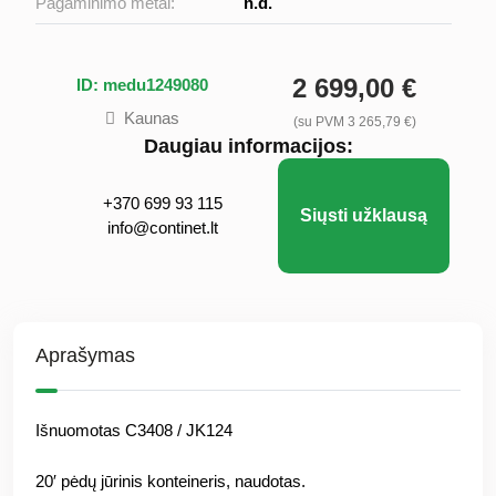
Pagaminimo metai:
n.d.
2 699,00 €
ID: medu1249080
Kaunas
(su PVM 3 265,79 €)
Daugiau informacijos:
+370 699 93 115
Siųsti užklausą
info@continet.lt
Aprašymas
Išnuomotas C3408 / JK124
20′ pėdų jūrinis konteineris, naudotas.