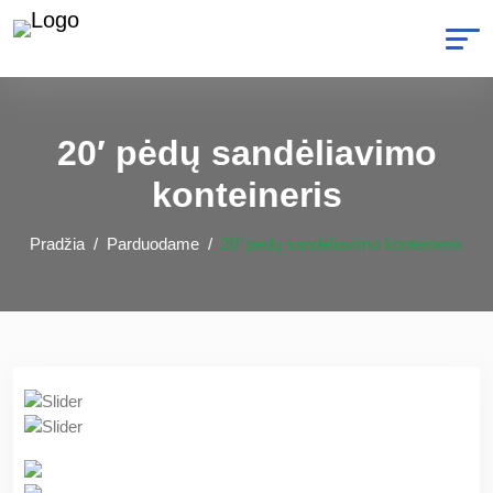
20′ pėdų sandėliavimo
konteineris
Pradžia
Parduodame
20′ pėdų sandėliavimo konteineris