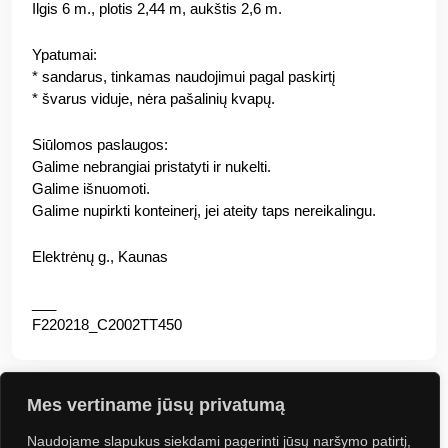
Ilgis 6 m., plotis 2,44 m, aukštis 2,6 m.
Ypatumai:
* sandarus, tinkamas naudojimui pagal paskirtį
* švarus viduje, nėra pašalinių kvapų.
Siūlomos paslaugos:
Galime nebrangiai pristatyti ir nukelti.
Galime išnuomoti.
Galime nupirkti konteinerį, jei ateity taps nereikalingu.
Elektrėnų g., Kaunas
___
F220218_C2002TT450
Mes vertiname jūsų privatumą
Naudojame slapukus siekdami pagerinti jūsų naršymo patirtį,