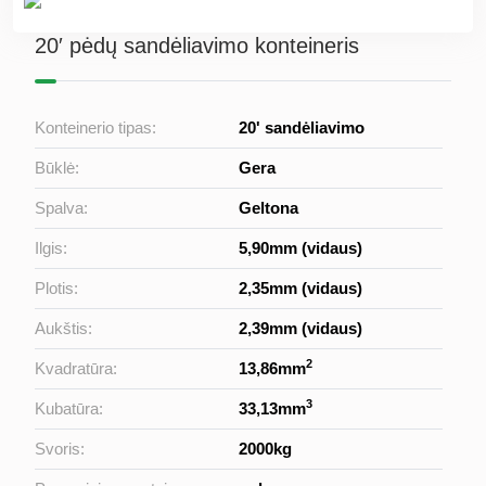
20′ pėdų sandėliavimo konteineris
Konteinerio tipas:
20' sandėliavimo
Būklė:
Gera
Spalva:
Geltona
Ilgis:
5,90mm (vidaus)
Plotis:
2,35mm (vidaus)
Aukštis:
2,39mm (vidaus)
2
Kvadratūra:
13,86mm
3
Kubatūra:
33,13mm
Svoris:
2000kg