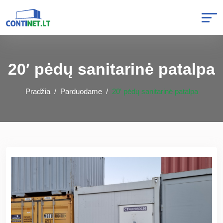
20′ pėdų sanitarinė patalpa
Pradžia
Parduodame
20′ pėdų sanitarinė patalpa