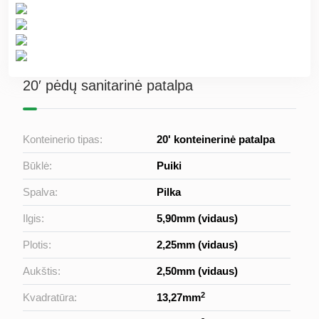
20′ pėdų sanitarinė patalpa
Konteinerio tipas:
20' konteinerinė patalpa
Būklė:
Puiki
Spalva:
Pilka
Ilgis:
5,90mm (vidaus)
Plotis:
2,25mm (vidaus)
Aukštis:
2,50mm (vidaus)
2
Kvadratūra:
13,27mm