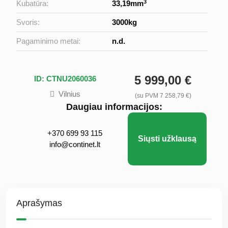
3
Kubatūra:
33,19mm
Svoris:
3000kg
Pagaminimo metai:
n.d.
5 999,00 €
ID: CTNU2060036
Vilnius
(su PVM 7 258,79 €)
Daugiau informacijos:
+370 699 93 115
Siųsti užklausą
info@continet.lt
Aprašymas