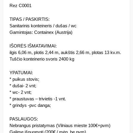
Rez C0001
TIPAS / PASKIRTIS:
Sanitarinis konteineris / dušas / wc
Gamintojas: Containex (Austrija)
IŠORĖS IŠMATAVIMAI:
ilgis 6,06 m, plotis 2,44 m, aukštis 2,66 m, plotas 13 kv.m.
Tuščio konteinerio svoris 2400 kg
YPATUMAI:
* puikus stovis;
* dušai- 2 vnt;
* wc- 2 vnt;
* praustuvas – trivietis -1 vnt.
* grindys -pvc danga;
PASLAUGOS:
Nebrangus pristatymas (Vilniaus mieste 100€+pvm)
Galime išnuomoti (200€ / mėn. be pvm).