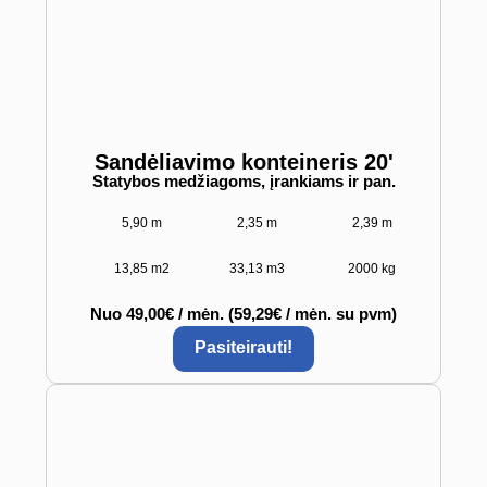
Sandėliavimo konteineris 20'
Statybos medžiagoms, įrankiams ir pan.
5,90 m
2,35 m
2,39 m
13,85 m2
33,13 m3
2000 kg
Nuo 49,00€ / mėn. (59,29€ / mėn. su pvm)
Pasiteirauti!