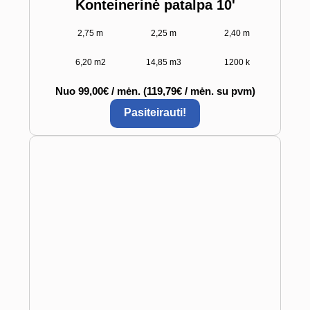
Konteinerinė patalpa 10'
2,75 m
2,25 m
2,40 m
6,20 m2
14,85 m3
1200 k
Nuo 99,00€ / mėn. (119,79€ / mėn. su pvm)
Pasiteirauti!