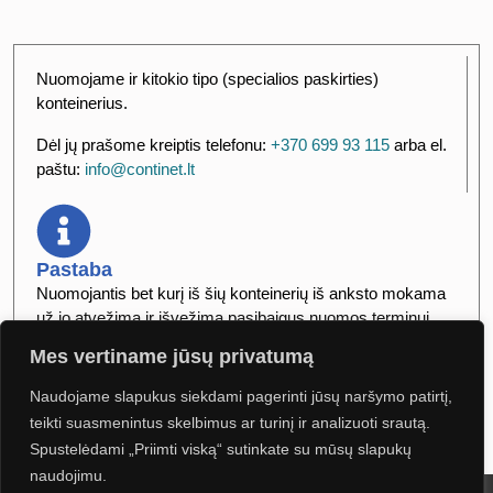
Nuomojame ir kitokio tipo (specialios paskirties)
konteinerius.
Dėl jų prašome kreiptis telefonu:
+370 699 93 115
arba el.
paštu:
info@continet.lt
Pastaba
Nuomojantis bet kurį iš šių konteinerių iš anksto mokama
už jo atvežimą ir išvežimą pasibaigus nuomos terminui.
Mes vertiname jūsų privatumą
Tiksli transportavimo kaina skaičiuojama individualiai
kiekvienu atveju.
Naudojame slapukus siekdami pagerinti jūsų naršymo patirtį,
teikti suasmenintus skelbimus ar turinį ir analizuoti srautą.
Spustelėdami „Priimti viską“ sutinkate su mūsų slapukų
naudojimu.