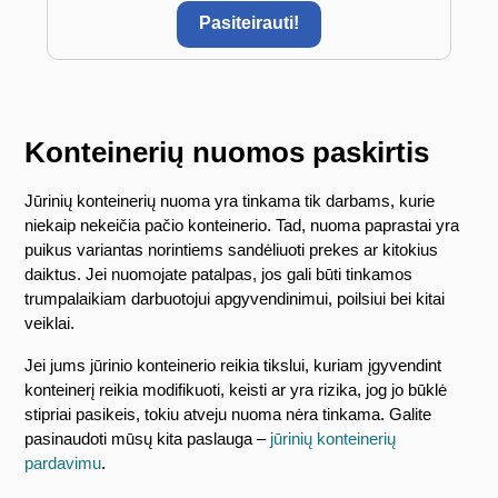
Pasiteirauti!
Konteinerių nuomos paskirtis
Jūrinių konteinerių nuoma yra tinkama tik darbams, kurie
niekaip nekeičia pačio konteinerio. Tad, nuoma paprastai yra
puikus variantas norintiems sandėliuoti prekes ar kitokius
daiktus. Jei nuomojate patalpas, jos gali būti tinkamos
trumpalaikiam darbuotojui apgyvendinimui, poilsiui bei kitai
veiklai.
Jei jums jūrinio konteinerio reikia tikslui, kuriam įgyvendint
konteinerį reikia modifikuoti, keisti ar yra rizika, jog jo būklė
stipriai pasikeis, tokiu atveju nuoma nėra tinkama. Galite
pasinaudoti mūsų kita paslauga –
jūrinių konteinerių
pardavimu
.