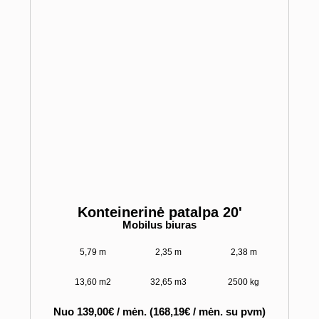
Konteinerinė patalpa 20'
Mobilus biuras
5,79 m
2,35 m
2,38 m
13,60 m2
32,65 m3
2500 kg
Nuo 139,00€ / mėn. (168,19€ / mėn. su pvm)