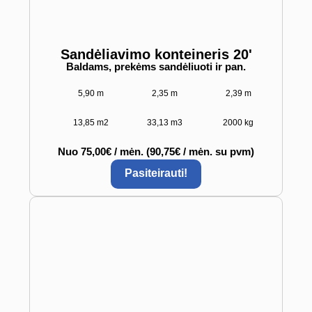
Sandėliavimo konteineris 20'
Baldams, prekėms sandėliuoti ir pan.
5,90 m
2,35 m
2,39 m
13,85 m2
33,13 m3
2000 kg
Nuo 75,00€ / mėn. (90,75€ / mėn. su pvm)
Pasiteirauti!