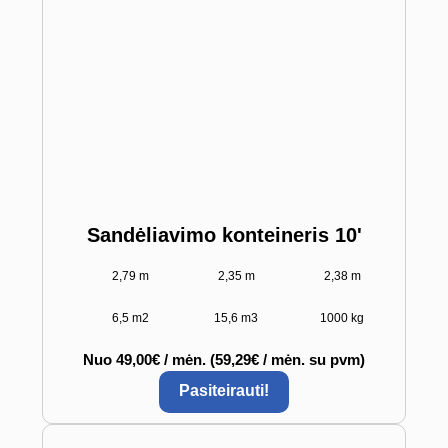
Sandėliavimo konteineris 10'
2,79 m
2,35 m
2,38 m
6,5 m2
15,6 m3
1000 kg
Nuo 49,00€ / mėn. (59,29€ / mėn. su pvm)
Pasiteirauti!