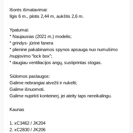
Išorės išmatavimai:
Ilgis 6 m., plotis 2,44 m, aukštis 2,6 m.
Ypatumai:
* Naujausias (2021 m.) modelis;
* grindys- jūrinė fanera
* plieninė pakabinamos spynos apsauga nuo numušimo
/nupjovimo “lock box”;
* daugiau ventiliacijos angų, sustiprintas stogas.
Siūlomos paslaugos:
Galime nebrangiai atvežti ir nukelti;
Galime išnuomoti.
Galime nupirkti konteinerį, jei ateity taps nereikalingu.
Kaunas
1. xC3462 / JK204
2. xC2830 / JK206