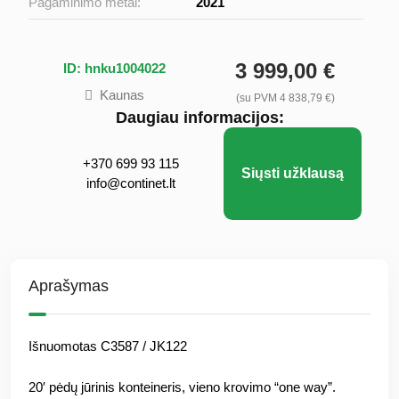
Pagaminimo metai:
2021
3 999,00 €
ID: hnku1004022
Kaunas
(su PVM 4 838,79 €)
Daugiau informacijos:
+370 699 93 115
Siųsti užklausą
info@continet.lt
Aprašymas
Išnuomotas C3587 / JK122
20′ pėdų jūrinis konteineris, vieno krovimo “one way”.