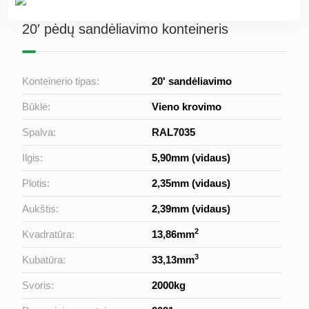
20′ pėdų sandėliavimo konteineris
Konteinerio tipas:
20' sandėliavimo
Būklė:
Vieno krovimo
Spalva:
RAL7035
Ilgis:
5,90mm (vidaus)
Plotis:
2,35mm (vidaus)
Aukštis:
2,39mm (vidaus)
2
Kvadratūra:
13,86mm
3
Kubatūra:
33,13mm
Svoris:
2000kg