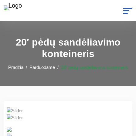
20′ pėdų sandėliavimo
konteineris
Pradžia
Parduodame
20′ pėdų sandėliavimo konteineris