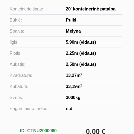
Konteinerio tipas:
20' konteinerinė patalpa
Būklė:
Puiki
Spalva:
Mėlyna
Ilgis:
5,90m (vidaus)
Plotis:
2,25m (vidaus)
Aukštis:
2,50m (vidaus)
2
Kvadratūra:
13,27m
3
Kubatūra:
33,19m
Svoris:
3000kg
Pagaminimo metai:
n.d.
0,00 €
ID: CTNU2000060