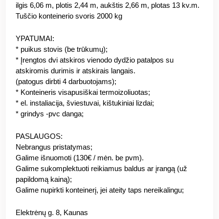
ilgis 6,06 m, plotis 2,44 m, aukštis 2,66 m, plotas 13 kv.m.
Tuščio konteinerio svoris 2000 kg
YPATUMAI:
* puikus stovis (be trūkumų);
* Įrengtos dvi atskiros vienodo dydžio patalpos su
atskiromis durimis ir atskirais langais.
(patogus dirbti 4 darbuotojams);
* Konteineris visapusiškai termoizoliuotas;
* el. instaliacija, šviestuvai, kištukiniai lizdai;
* grindys -pvc danga;
PASLAUGOS:
Nebrangus pristatymas;
Galime išnuomoti (130€ / mėn. be pvm).
Galime sukomplektuoti reikiamus baldus ar įrangą (už
papildomą kainą);
Galime nupirkti konteinerį, jei ateity taps nereikalingu;
Elektrėnų g. 8, Kaunas