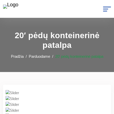
20′ pėdų konteinerinė
patalpa
Pradžia
Parduodame
20′ pėdų konteinerinė patalpa