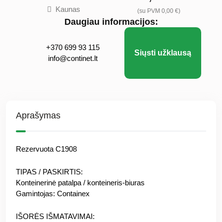
Kaunas
(su PVM 0,00 €)
Daugiau informacijos:
+370 699 93 115
Siųsti užklausą
info@continet.lt
Aprašymas
Rezervuota C1908
TIPAS / PASKIRTIS:
Konteinerinė patalpa / konteineris-biuras
Gamintojas: Containex
IŠORĖS IŠMATAVIMAI: