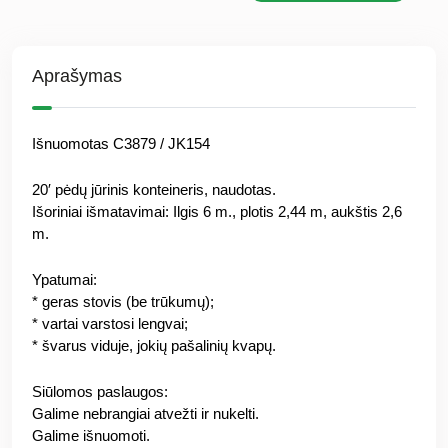
Aprašymas
Išnuomotas C3879 / JK154
20′ pėdų jūrinis konteineris, naudotas.
Išoriniai išmatavimai: Ilgis 6 m., plotis 2,44 m, aukštis 2,6
m.
Ypatumai:
* geras stovis (be trūkumų);
* vartai varstosi lengvai;
* švarus viduje, jokių pašalinių kvapų.
Siūlomos paslaugos:
Galime nebrangiai atvežti ir nukelti.
Galime išnuomoti.