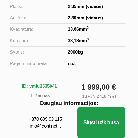
Plotis:
2,35mm (vidaus)
Aukštis:
2,39mm (vidaus)
2
Kvadratūra:
13,86mm
3
Kubatūra:
33,13mm
Svoris:
2000kg
Pagaminimo metai:
n.d.
1 999,00 €
ID: ymlu2535941
Kaunas
(su PVM 2 418,79 €)
Daugiau informacijos:
+370 699 93 115
Siųsti užklausą
info@continet.lt