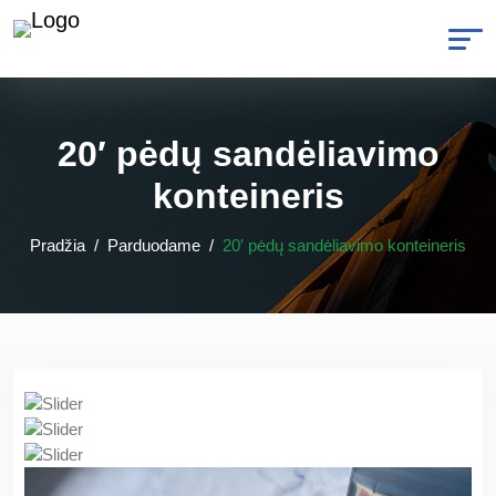
20′ pėdų sandėliavimo
konteineris
Pradžia
Parduodame
20′ pėdų sandėliavimo konteineris