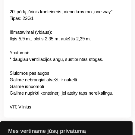
20′ pėdų jūrinis konteineris, vieno krovimo „one way”.
Tipas: 22G1
Išmatavimai (vidaus):
Ilgis 5,9 m., plotis 2,35 m, aukštis 2,39 m.
Ypatumai:
* daugiau ventiliacijos angų, sustiprintas stogas.
Siūlomos paslaugos:
Galime nebrangiai atvežti ir nukelti
Galime išnuomoti
Galime nupirkti konteinerį, jei ateity taps nereikalingu.
VIT, Vilnius
Mes vertiname jūsų privatumą