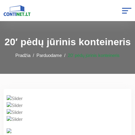
20′ pėdų jūrinis konteineris
Pradžia
Parduodame
20′ pėdų jūrinis konteineris