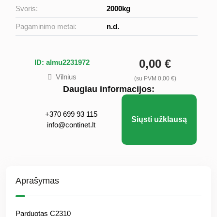
Svoris:
2000kg
Pagaminimo metai:
n.d.
0,00 €
ID: almu2231972
Vilnius
(su PVM 0,00 €)
Daugiau informacijos:
+370 699 93 115
Siųsti užklausą
info@continet.lt
Aprašymas
Parduotas C2310