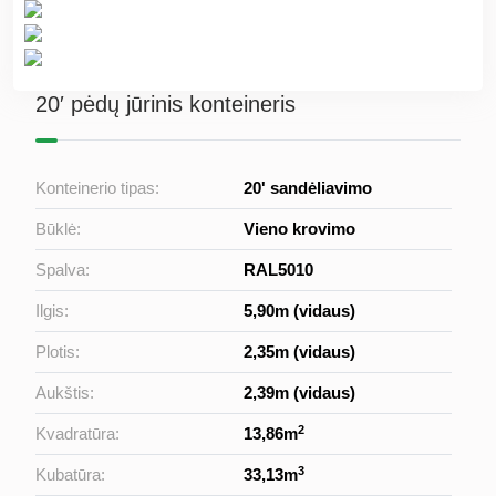
20′ pėdų jūrinis konteineris
Konteinerio tipas:
20' sandėliavimo
Būklė:
Vieno krovimo
Spalva:
RAL5010
Ilgis:
5,90m (vidaus)
Plotis:
2,35m (vidaus)
Aukštis:
2,39m (vidaus)
2
Kvadratūra:
13,86m
3
Kubatūra:
33,13m