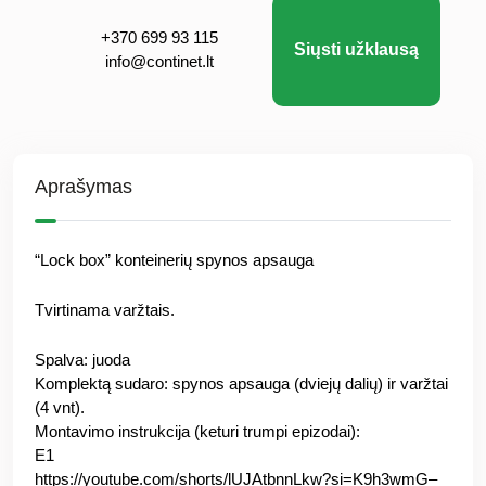
+370 699 93 115
Siųsti užklausą
info@continet.lt
Aprašymas
“Lock box” konteinerių spynos apsauga
Tvirtinama varžtais.
Spalva: juoda
Komplektą sudaro: spynos apsauga (dviejų dalių) ir varžtai
(4 vnt).
Montavimo instrukcija (keturi trumpi epizodai):
E1
https://youtube.com/shorts/lUJAtbnnLkw?si=K9h3wmG–