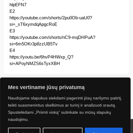
hlpEFN7
E2
https://youtube.com/shorts/2pu0Ob-uaU0?
si=_sT6xymdqApgcRoE
E3
https://youtube.com/shorts/nC9-mqDHPuA?
si=6m5OKr3p8zzUB5Tv
E4
https://youtu.be/6hvP4HWxp_Q?
si=APoyNMZS6sTyxXBH
Mes vertiname jūsų privatumą
Naudojame slapukus siekdami pagerinti jūsų naršymo patirtį,
Jus gali sudominti
teikti suasmenintus skelbimus ar turinį ir analizuoti srautą.
Spustelėdami „Priimti viską“ sutinkate su mūsų slapukų
naudojimu.
2024 UAB Kontineta. Visos teisės saugomos. Sprendimas: