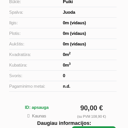
Būklė:
Puiki
Spalva:
Juoda
Ilgis:
0m (vidaus)
Plotis:
0m (vidaus)
Aukštis:
0m (vidaus)
2
Kvadratūra:
0m
3
Kubatūra:
0m
Svoris:
0
Pagaminimo metai:
n.d.
90,00 €
ID: apsauga
Kaunas
(su PVM 108,90 €)
Daugiau informacijos: