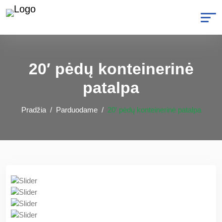
20′ pėdų konteinerinė
patalpa
Pradžia
Parduodame
20′ pėdų konteinerinė patalpa