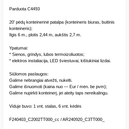
Parduota C4493
20′ pėdų konteinerinė patalpa (konteineris biuras, buitinis
konteineris);
Ilgis 6 m., plotis 2,44 m, aukštis 2,7 m.
Ypatumai:
* Sienos, grindys, lubos termoizoliuotos;
* elektros instaliacija, LED šviestuvai, kištukiniai lizdai.
Siūlomos paslaugos:
Galime nebrangiai atvežti, nukelti.
Galime išnuomoti (kaina nuo — Eur / mėn. be pvm);
Galime nupirkti konteinerį, jei ateity taps nereikalingu.
Viduje buvo: 1 vnt. stalas, 6 vnt. kėdės
F240403_C2002TT000_cc / AR240920_C3TT000_