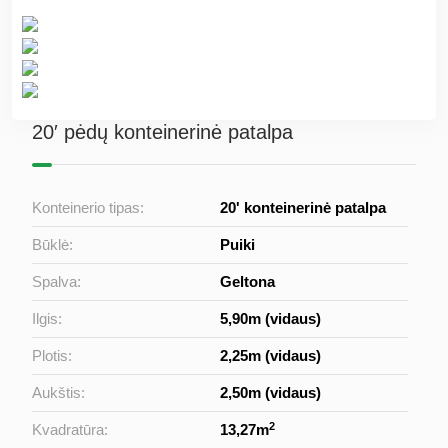
20′ pėdų konteinerinė patalpa
Konteinerio tipas:
20' konteinerinė patalpa
Būklė:
Puiki
Spalva:
Geltona
Ilgis:
5,90m (vidaus)
Plotis:
2,25m (vidaus)
Aukštis:
2,50m (vidaus)
2
Kvadratūra:
13,27m