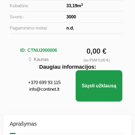
3
Kubatūra:
33,19m
Svoris:
3000
Pagaminimo metai:
n.d.
0,00 €
ID: CTNU2000006
Kaunas
(su PVM 0,00 €)
Daugiau informacijos:
+370 699 93 115
Siųsti užklausą
info@continet.lt
Aprašymas