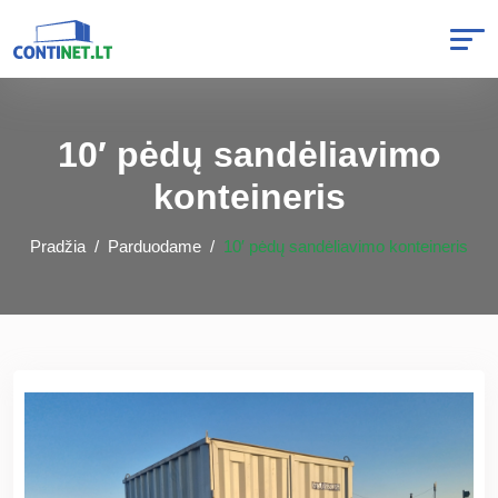
10′ pėdų sandėliavimo
konteineris
Pradžia
Parduodame
10′ pėdų sandėliavimo konteineris