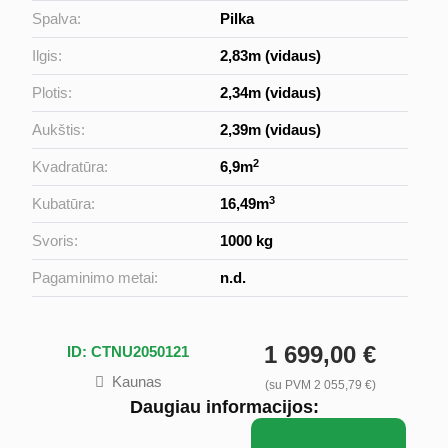
Spalva:
Pilka
Ilgis:
2,83m (vidaus)
Plotis:
2,34m (vidaus)
Aukštis:
2,39m (vidaus)
2
Kvadratūra:
6,9m
3
Kubatūra:
16,49m
Svoris:
1000 kg
Pagaminimo metai:
n.d.
1 699,00 €
ID: CTNU2050121
Kaunas
(su PVM 2 055,79 €)
Daugiau informacijos: