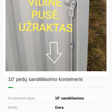
10′ pėdų sandėliavimo konteineris
Konteinerio tipas:
10' sandėliavimo
Būklė:
Gera