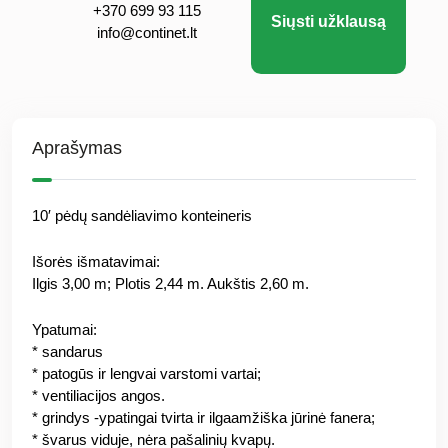
+370 699 93 115
Siųsti užklausą
info@continet.lt
Aprašymas
10′ pėdų sandėliavimo konteineris
Išorės išmatavimai:
Ilgis 3,00 m; Plotis 2,44 m. Aukštis 2,60 m.
Ypatumai:
* sandarus
* patogūs ir lengvai varstomi vartai;
* ventiliacijos angos.
* grindys -ypatingai tvirta ir ilgaamžiška jūrinė fanera;
* švarus viduje, nėra pašalinių kvapų.