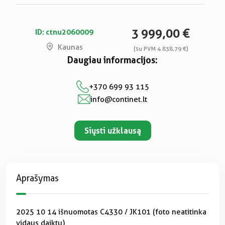
3 999,00 €
ID: ctnu2060009
Kaunas
(su PVM 4 838,79 €)
Daugiau informacijos:
+370 699 93 115
info@continet.lt
Siųsti užklausą
Aprašymas
2025 10 14 išnuomotas C4330 / JK101 (foto neatitinka
vidaus daiktų)