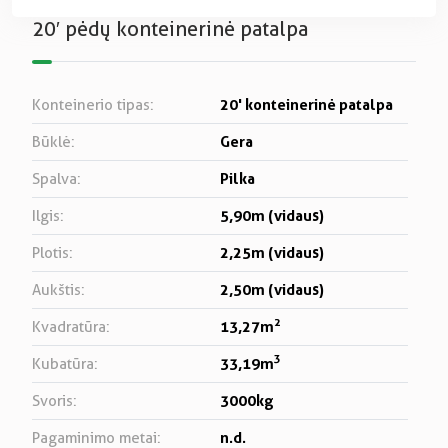
20′ pėdų konteinerinė patalpa
20' konteinerinė patalpa
Konteinerio tipas:
Gera
Būklė:
Pilka
Spalva:
5,90m (vidaus)
Ilgis:
2,25m (vidaus)
Plotis:
2,50m (vidaus)
Aukštis:
2
13,27m
Kvadratūra:
3
33,19m
Kubatūra:
3000kg
Svoris:
n.d.
Pagaminimo metai: