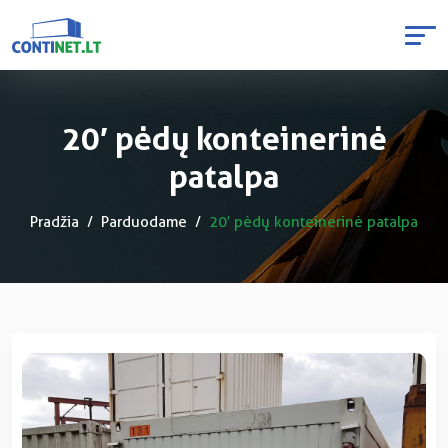
20′ pėdų konteinerinė
patalpa
Pradžia
Parduodame
20′ pėdų konteinerinė patalpa