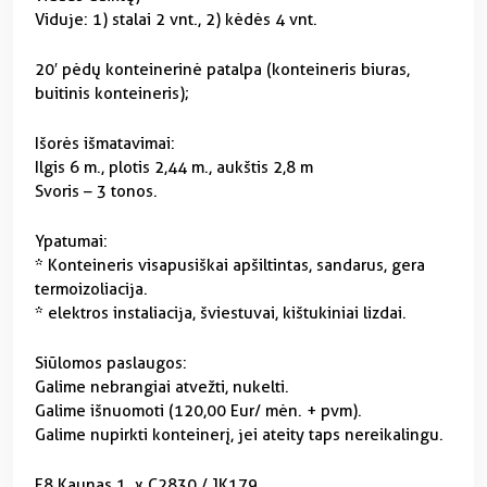
Viduje: 1) stalai 2 vnt., 2) kėdės 4 vnt.
20′ pėdų konteinerinė patalpa (konteineris biuras,
buitinis konteineris);
Išorės išmatavimai:
Ilgis 6 m., plotis 2,44 m., aukštis 2,8 m
Svoris – 3 tonos.
Ypatumai:
* Konteineris visapusiškai apšiltintas, sandarus, gera
termoizoliacija.
* elektros instaliacija, šviestuvai, kištukiniai lizdai.
Siūlomos paslaugos:
Galime nebrangiai atvežti, nukelti.
Galime išnuomoti (120,00 Eur/ mėn. + pvm).
Galime nupirkti konteinerį, jei ateity taps nereikalingu.
E8 Kaunas 1. x C2830 / JK179