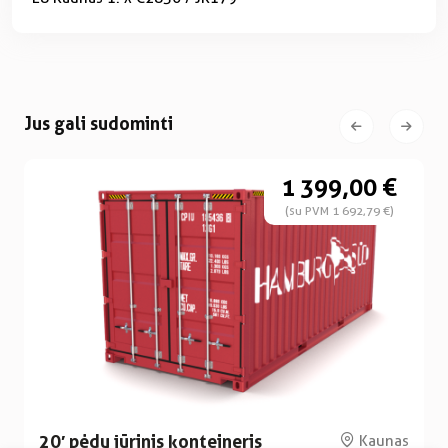
Jus gali sudominti
1 399,00 €
(su PVM 1 692,79 €)
20′ pėdų jūrinis konteineris
Kaunas