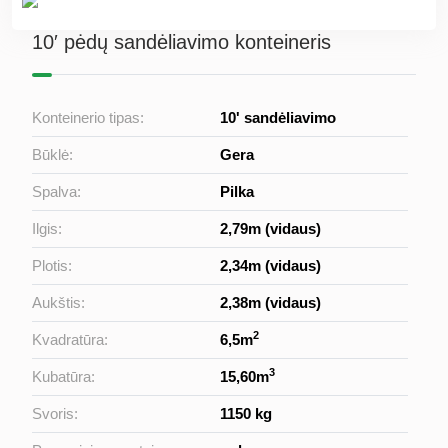
10′ pėdų sandėliavimo konteineris
Konteinerio tipas:
10' sandėliavimo
Būklė:
Gera
Spalva:
Pilka
Ilgis:
2,79m (vidaus)
Plotis:
2,34m (vidaus)
Aukštis:
2,38m (vidaus)
2
Kvadratūra:
6,5m
3
Kubatūra:
15,60m
Svoris:
1150 kg