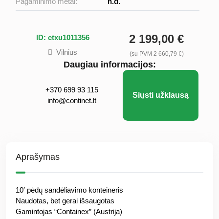
Pagaminimo metai:
n.d.
2 199,00 €
ID: ctxu1011356
Vilnius
(su PVM 2 660,79 €)
Daugiau informacijos:
+370 699 93 115
Siųsti užklausą
info@continet.lt
Aprašymas
10′ pėdų sandėliavimo konteineris
Naudotas, bet gerai išsaugotas
Gamintojas “Containex” (Austrija)