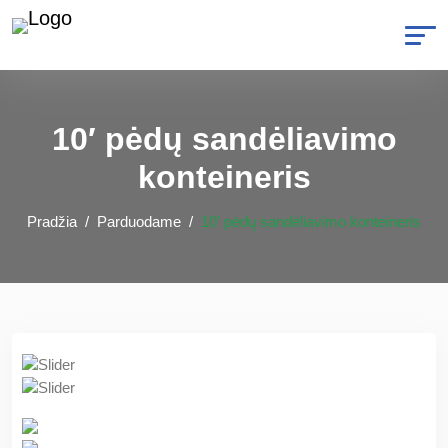
10′ pėdų sandėliavimo
konteineris
Pradžia
Parduodame
10′ pėdų sandėliavimo konteineris