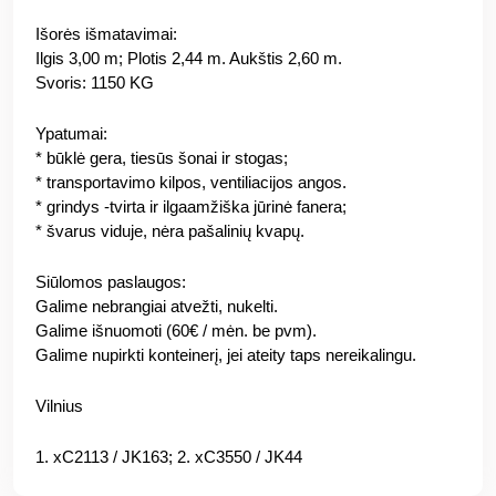
Išorės išmatavimai:
Ilgis 3,00 m; Plotis 2,44 m. Aukštis 2,60 m.
Svoris: 1150 KG
Ypatumai:
* būklė gera, tiesūs šonai ir stogas;
* transportavimo kilpos, ventiliacijos angos.
* grindys -tvirta ir ilgaamžiška jūrinė fanera;
* švarus viduje, nėra pašalinių kvapų.
Siūlomos paslaugos:
Galime nebrangiai atvežti, nukelti.
Galime išnuomoti (60€ / mėn. be pvm).
Galime nupirkti konteinerį, jei ateity taps nereikalingu.
Vilnius
1. xC2113 / JK163; 2. xC3550 / JK44