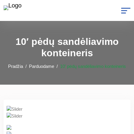
10′ pėdų sandėliavimo
konteineris
Pradžia
Parduodame
10′ pėdų sandėliavimo konteineris