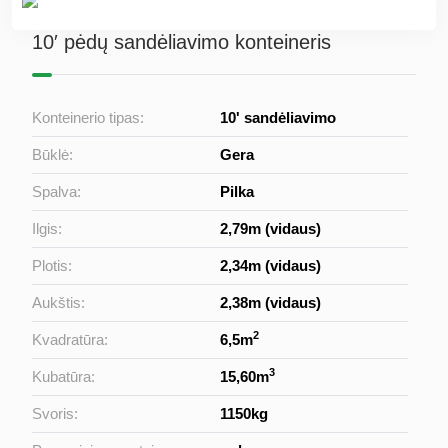
10′ pėdų sandėliavimo konteineris
Konteinerio tipas:
10' sandėliavimo
Būklė:
Gera
Spalva:
Pilka
Ilgis:
2,79m (vidaus)
Plotis:
2,34m (vidaus)
Aukštis:
2,38m (vidaus)
2
Kvadratūra:
6,5m
3
Kubatūra:
15,60m
Svoris:
1150kg