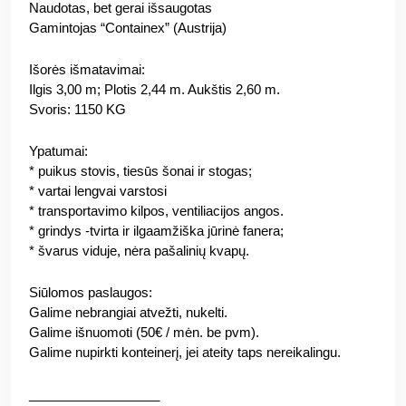
Naudotas, bet gerai išsaugotas
Gamintojas “Containex” (Austrija)
Išorės išmatavimai:
Ilgis 3,00 m; Plotis 2,44 m. Aukštis 2,60 m.
Svoris: 1150 KG
Ypatumai:
* puikus stovis, tiesūs šonai ir stogas;
* vartai lengvai varstosi
* transportavimo kilpos, ventiliacijos angos.
* grindys -tvirta ir ilgaamžiška jūrinė fanera;
* švarus viduje, nėra pašalinių kvapų.
Siūlomos paslaugos:
Galime nebrangiai atvežti, nukelti.
Galime išnuomoti (50€ / mėn. be pvm).
Galime nupirkti konteinerį, jei ateity taps nereikalingu.
__________________