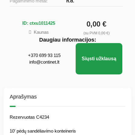
Pagaminimo metai:
n.d.
0,00 €
ID: ctxu1011425
Kaunas
(su PVM 0,00 €)
Daugiau informacijos:
+370 699 93 115
Siųsti užklausą
info@continet.lt
Aprašymas
Rezervuotas C4234
10′ pėdų sandėliavimo konteineris