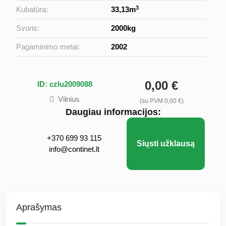
3
Kubatūra:
33,13m
Svoris:
2000kg
Pagaminimo metai:
2002
0,00 €
ID: czlu2009088
Vilnius
(su PVM 0,00 €)
Daugiau informacijos:
+370 699 93 115
Siųsti užklausą
info@continet.lt
Aprašymas