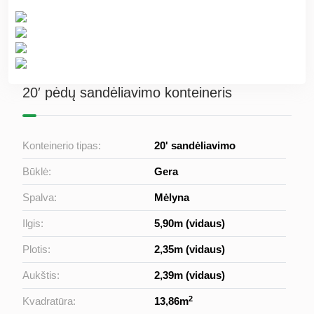
20′ pėdų sandėliavimo konteineris
Konteinerio tipas:
20' sandėliavimo
Būklė:
Gera
Spalva:
Mėlyna
Ilgis:
5,90m (vidaus)
Plotis:
2,35m (vidaus)
Aukštis:
2,39m (vidaus)
2
Kvadratūra:
13,86m