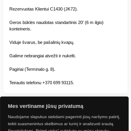
Rezervuotas Klientui C1430 (JK72).
Geros būklės naudotas standartinis 20′ (6 m ilgio)
konteineris.
Viduje švarus, be pašalinių kvapų.
Galime nebrangiai atvežti ir nukelti.
Pagiriai (Terminalo g. 8).
Teirautis telefonu +370 699 93115.
Mes vertiname jūsų privatumą
Naudojame slapukus siekdami pagerinti jūsų naršymo patirtį,
Jus gali sudominti
teikti suasmenintus skelbimus ar turinį ir analizuoti srautą.
Spustelėdami „Priimti viską“ sutinkate su mūsų slapukų