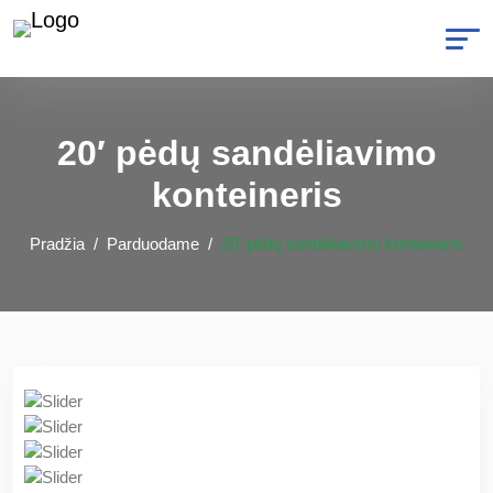
20′ pėdų sandėliavimo
konteineris
Pradžia
Parduodame
20′ pėdų sandėliavimo konteineris