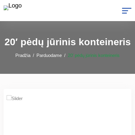
20′ pėdų jūrinis konteineris
Pradžia
Parduodame
20′ pėdų jūrinis konteineris