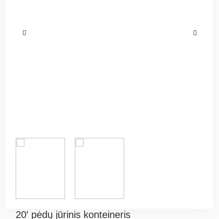
20′ pėdų jūrinis konteineris