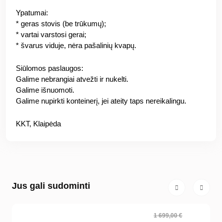
Ypatumai:
* geras stovis (be trūkumų);
* vartai varstosi gerai;
* švarus viduje, nėra pašalinių kvapų.
Siūlomos paslaugos:
Galime nebrangiai atvežti ir nukelti.
Galime išnuomoti.
Galime nupirkti konteinerį, jei ateity taps nereikalingu.
KKT, Klaipėda
Jus gali sudominti
1 699,00 €