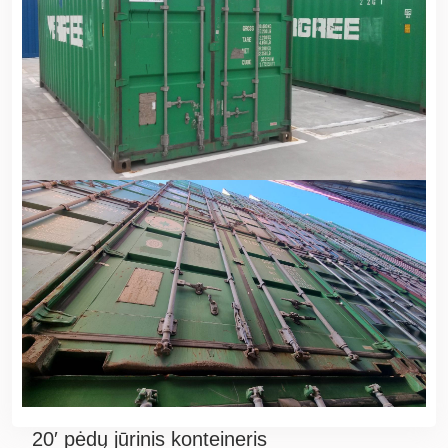
20′ pėdų jūrinis konteineris