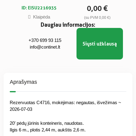
0,00 €
ID: EISU2216935
Klaipėda
(su PVM 0,00 €)
Daugiau informacijos:
+370 699 93 115
Siųsti užklausą
info@continet.lt
Aprašymas
Rezervuotas C4716, mokėjimas: negautas, išvežimas ~
2026-07-03
20′ pėdų jūrinis konteineris, naudotas.
Ilgis 6 m., plotis 2,44 m, aukštis 2,6 m.