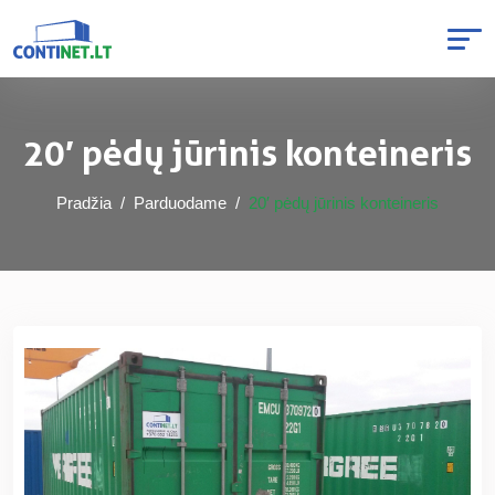
20′ pėdų jūrinis konteineris
Pradžia
Parduodame
20′ pėdų jūrinis konteineris