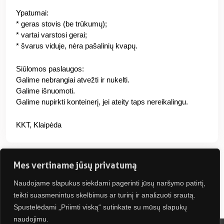
Ypatumai:
* geras stovis (be trūkumų);
* vartai varstosi gerai;
* švarus viduje, nėra pašalinių kvapų.
Siūlomos paslaugos:
Galime nebrangiai atvežti ir nukelti.
Galime išnuomoti.
Galime nupirkti konteinerį, jei ateity taps nereikalingu.
KKT, Klaipėda
Mes vertiname jūsų privatumą
Naudojame slapukus siekdami pagerinti jūsų naršymo patirtį,
Jus gali sudominti
teikti suasmenintus skelbimus ar turinį ir analizuoti srautą.
Spustelėdami „Priimti viską“ sutinkate su mūsų slapukų
naudojimu.