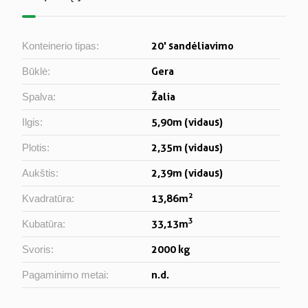
20' sandėliavimo
Konteinerio tipas:
Gera
Būklė:
Žalia
Spalva:
5,90m (vidaus)
Ilgis:
2,35m (vidaus)
Plotis:
2,39m (vidaus)
Aukštis:
2
13,86m
Kvadratūra:
3
33,13m
Kubatūra:
2000 kg
Svoris:
n.d.
Pagaminimo metai: