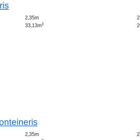
ris
2,35m
2
3
33,13m
2
onteineris
2,35m
2