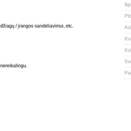
Ilgi
Plo
džiagų / įrangos sandėliavimui, etc.
Auk
Kv
Ku
Svo
s nereikalingu.
Pa