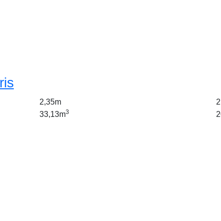
ris
2,35m
2
3
33,13m
2