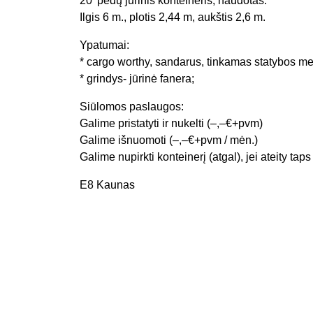
20′ pėdų jūrinis konteineris, naudotas.
Ilgis 6 m., plotis 2,44 m, aukštis 2,6 m.
Ypatumai:
* cargo worthy, sandarus, tinkamas statybos me
* grindys- jūrinė fanera;
Siūlomos paslaugos:
Galime pristatyti ir nukelti (–,–€+pvm)
Galime išnuomoti (–,–€+pvm / mėn.)
Galime nupirkti konteinerį (atgal), jei ateity tap
E8 Kaunas