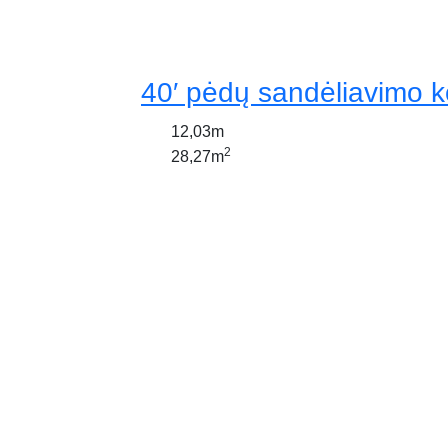
40′ pėdų sandėliavimo k
12,03m
2
28,27m