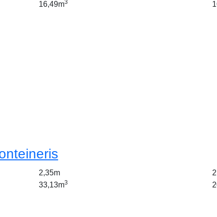
3
16,49m
1
onteineris
2,35m
2
3
33,13m
2