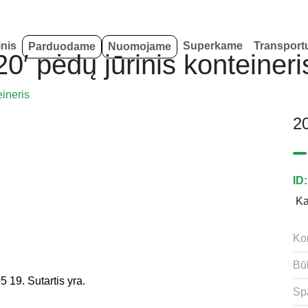
inis
Superkame
Transport
Parduodame
Nuomojame
20′ pėdų jūrinis konteineri
eineris
20
ID
K
Kon
Bū
 19. Sutartis yra.
Sp