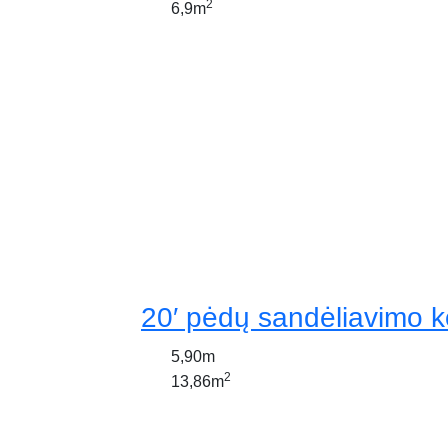
2
6,9m
20′ pėdų sandėliavimo k
5,90m
2
13,86m