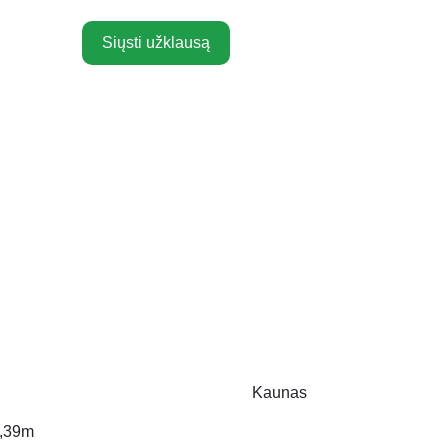
Siųsti užklausą
Kaunas
,39m