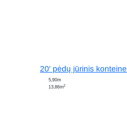
20′ pėdų jūrinis konteine
5,90m
2
13,86m