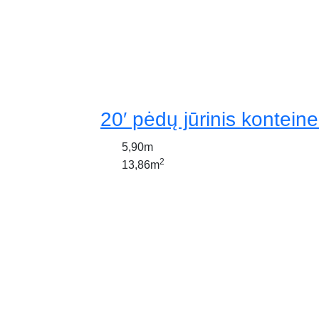
20′ pėdų jūrinis konteine
5,90m
2
13,86m