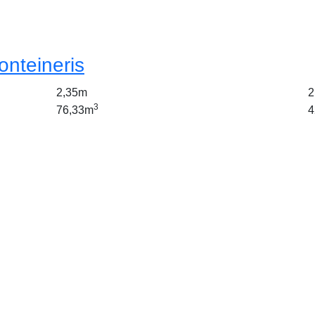
onteineris
2,35m
2
3
76,33m
4