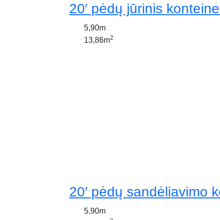
20′ pėdų jūrinis konteine
5,90m
2
13,86m
20′ pėdų sandėliavimo k
5,90m