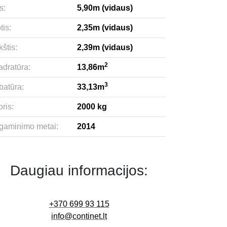
s:
5,90m (vidaus)
tis:
2,35m (vidaus)
štis:
2,39m (vidaus)
2
adratūra:
13,86m
3
batūra:
33,13m
ris:
2000 kg
gaminimo metai:
2014
Daugiau informacijos:
+370 699 93 115
info@continet.lt