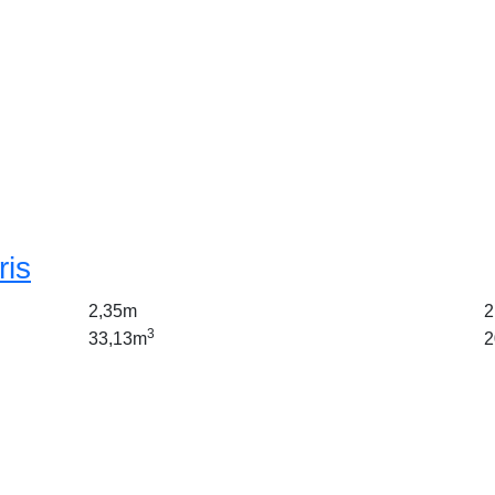
ris
2,35m
2
3
33,13m
2