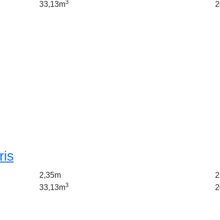
3
33,13m
2
ris
2,35m
2
3
33,13m
2