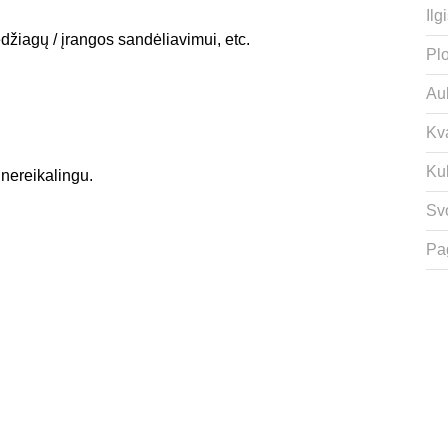
Ilgi
džiagų / įrangos sandėliavimui, etc.
Plo
Auk
Kv
Ku
s nereikalingu.
Svo
Pa