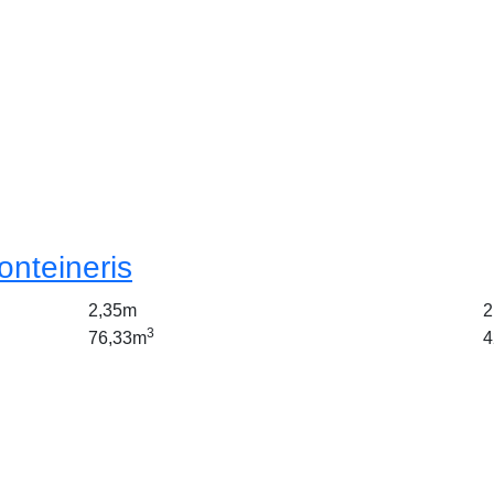
onteineris
2,35m
2
3
76,33m
4