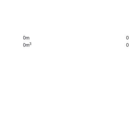
0m
3
0m
0