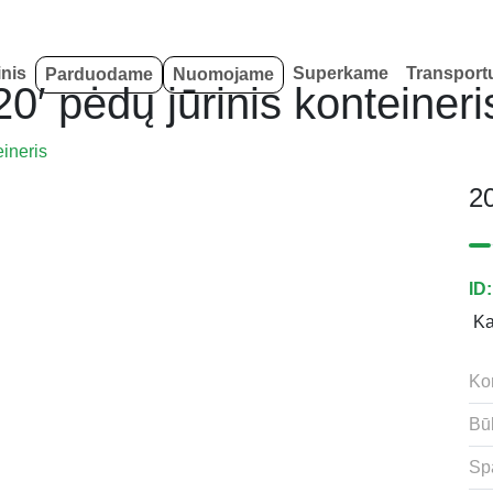
inis
Superkame
Transport
Parduodame
Nuomojame
20′ pėdų jūrinis konteineri
eineris
20
ID
K
Kon
Bū
Sp