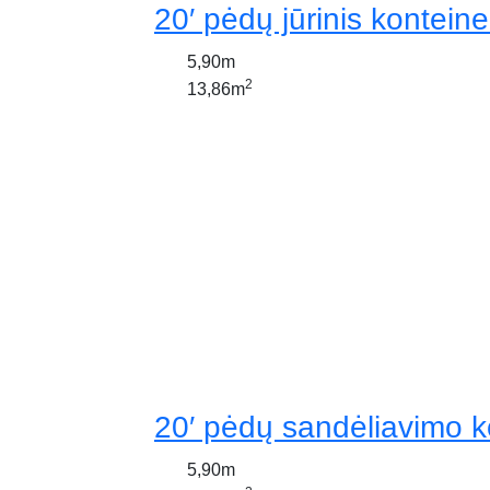
20′ pėdų jūrinis konteine
5,90m
2
13,86m
20′ pėdų sandėliavimo k
5,90m