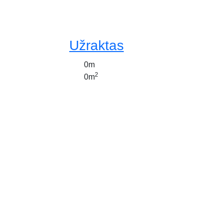
Užraktas
0m
2
0m