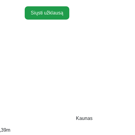
Siųsti užklausą
Kaunas
,39m