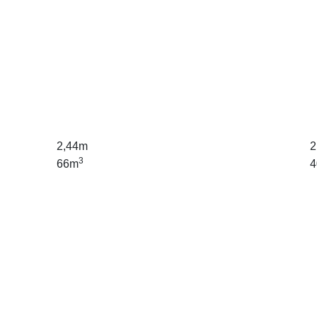
2,44m
2
3
66m
4