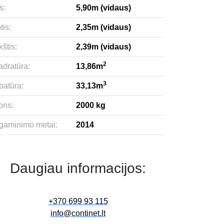
s:
5,90m (vidaus)
tis:
2,35m (vidaus)
štis:
2,39m (vidaus)
2
adratūra:
13,86m
3
batūra:
33,13m
ris:
2000 kg
gaminimo metai:
2014
Daugiau informacijos:
+370 699 93 115
info@continet.lt