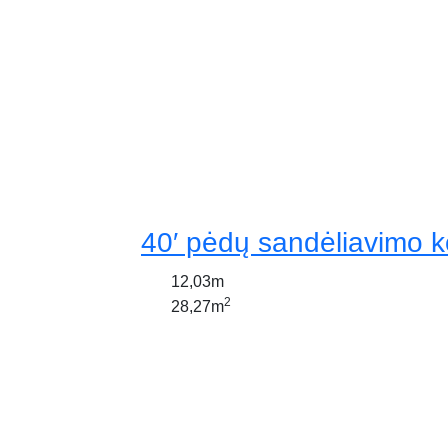
40′ pėdų sandėliavimo k
12,03m
2
28,27m