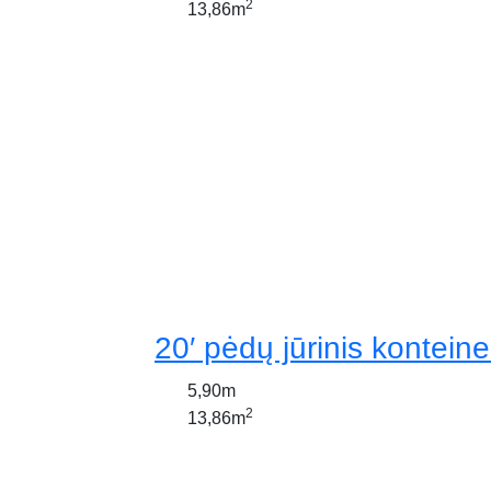
2
13,86m
20′ pėdų jūrinis konteine
5,90m
2
13,86m