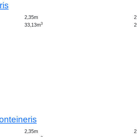
ris
2,35m
2
3
33,13m
2
onteineris
2,35m
2