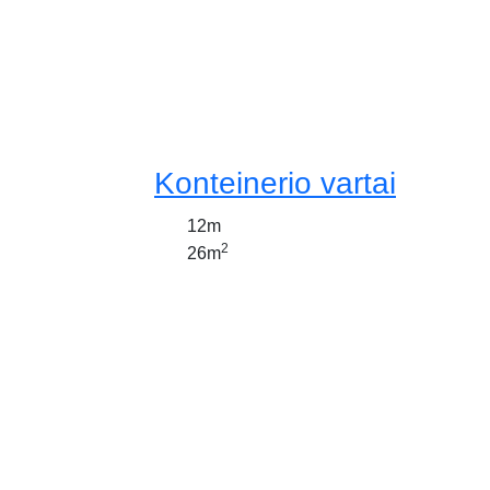
Konteinerio vartai
12m
2
26m