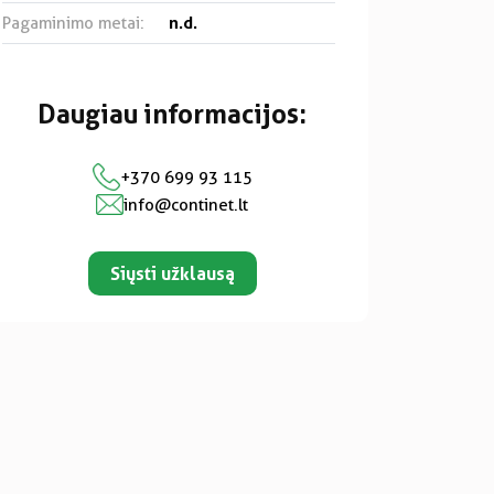
n.d.
Pagaminimo metai:
Daugiau informacijos:
+370 699 93 115
info@continet.lt
Siųsti užklausą