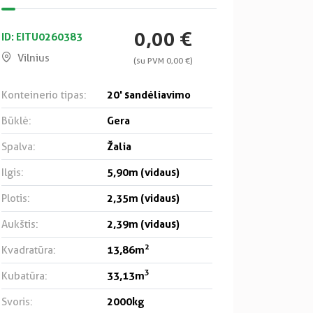
0,00 €
ID: EITU0260383
Vilnius
(su PVM 0,00 €)
20' sandėliavimo
Konteinerio tipas:
Gera
Būklė:
Žalia
Spalva:
5,90m (vidaus)
Ilgis:
2,35m (vidaus)
Plotis:
2,39m (vidaus)
Aukštis:
2
13,86m
Kvadratūra:
3
33,13m
Kubatūra:
2000kg
Svoris: