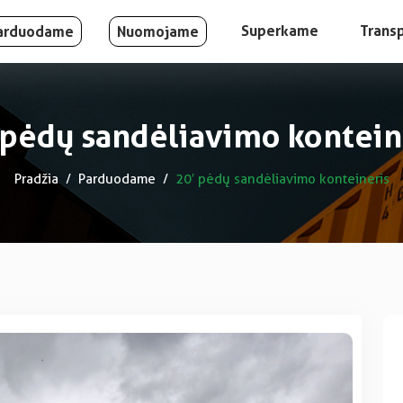
Superkame
Trans
arduodame
Nuomojame
 pėdų sandėliavimo kontein
Pradžia
Parduodame
20′ pėdų sandėliavimo konteineris