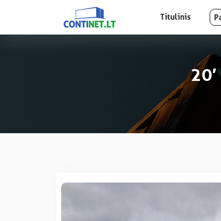
Titulinis
P
20′