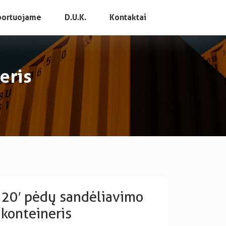
portuojame
D.U.K.
Kontaktai
eris
20′ pėdų sandėliavimo
konteineris