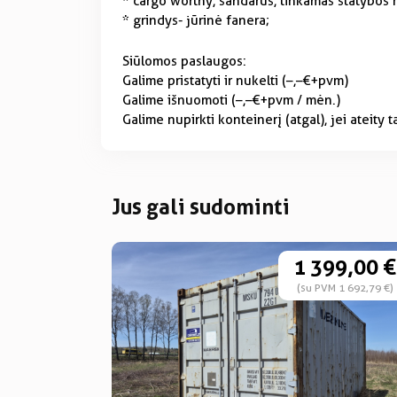
* cargo worthy, sandarus, tinkamas statybos 
* grindys- jūrinė fanera;
Siūlomos paslaugos:
Galime pristatyti ir nukelti (–,–€+pvm)
Galime išnuomoti (–,–€+pvm / mėn.)
Galime nupirkti konteinerį (atgal), jei ateity 
Jus gali sudominti
99,00 €
1 399,00 €
M 1 692,79 €)
(su PVM 1 692,79 €)