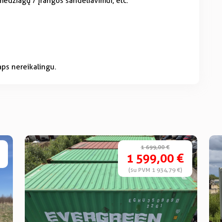
medžiagų / įrangos sandėliavimui, etc.
taps nereikalingu.
1 699,00 €
1 599,00 €
(su PVM 1 934,79 €)