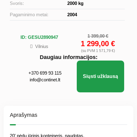
Svoris:
2000 kg
Pagaminimo metai:
2004
1 399,00 €
ID: GESU2890947
1 299,00 €
Vilnius
(su PVM 1 571,79 €)
Daugiau informacijos:
+370 699 93 115
Siųsti užklausą
info@continet.lt
Aprašymas
20′ pėdų jūrinis konteineris, naudotas.