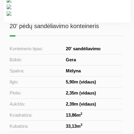
20′ pėdų sandėliavimo konteineris
Konteinerio tipas:
20' sandėliavimo
Būklė:
Gera
Spalva:
Mėlyna
Ilgis:
5,90m (vidaus)
Plotis:
2,35m (vidaus)
Aukštis:
2,39m (vidaus)
2
Kvadratūra:
13,86m
3
Kubatūra:
33,13m