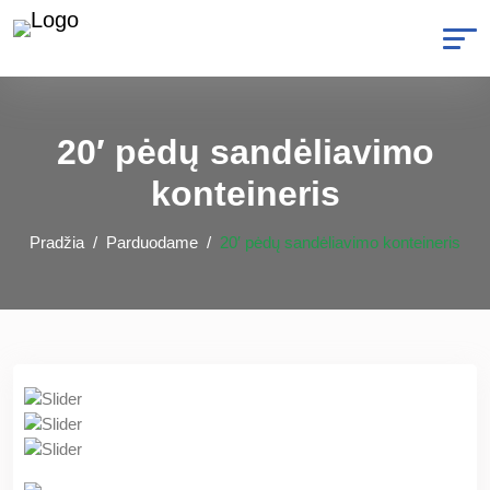
20′ pėdų sandėliavimo
konteineris
Pradžia
Parduodame
20′ pėdų sandėliavimo konteineris