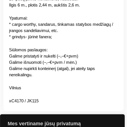
Ilgis 6 m., plotis 2,44 m, aukštis 2,6 m.
Ypatumai:
* cargo worthy, sandarus, tinkamas statybos medžiagų /
įrangos sandėliavimui, etc.
* grindys- jūrinė fanera;
Siūlomos paslaugos:
Galime pristatyti ir nukelti (–,–€+pvm)
Galime išnuomoti (–,–€+pvm / mėn.)
Galime nupirkti konteinerį (atgal), jei ateity taps
nereikalingu.
Vilnius
xC4170 / JK115
Mes vertiname jūsų privatumą