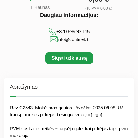
Kaunas
(su PVM 0,00 €)
Daugiau informacijos:
+370 699 93 115
info@continet.lt
Siųsti užklausą
Aprašymas
Rez C2543. Mokėjimas gautas. Išvežtas 2025 09 08. Už
transp. mokės pirkėjas tiesiogiai vežėjui (Dgn).
PVM sąskaitos reikės ~rugsėjo gale, kai pirkėjas taps pvm
mokėtoju.