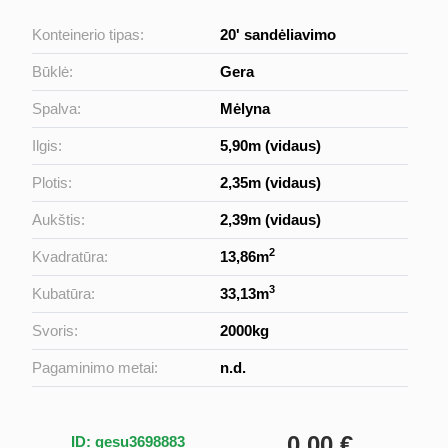
Konteinerio tipas:
20' sandėliavimo
Būklė:
Gera
Spalva:
Mėlyna
Ilgis:
5,90m (vidaus)
Plotis:
2,35m (vidaus)
Aukštis:
2,39m (vidaus)
2
Kvadratūra:
13,86m
3
Kubatūra:
33,13m
Svoris:
2000kg
Pagaminimo metai:
n.d.
0,00 €
ID: gesu3698883