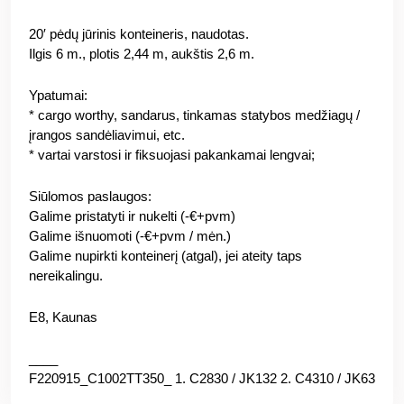
20′ pėdų jūrinis konteineris, naudotas.
Ilgis 6 m., plotis 2,44 m, aukštis 2,6 m.
Ypatumai:
* cargo worthy, sandarus, tinkamas statybos medžiagų /
įrangos sandėliavimui, etc.
* vartai varstosi ir fiksuojasi pakankamai lengvai;
Siūlomos paslaugos:
Galime pristatyti ir nukelti (-€+pvm)
Galime išnuomoti (-€+pvm / mėn.)
Galime nupirkti konteinerį (atgal), jei ateity taps
nereikalingu.
E8, Kaunas
____
F220915_C1002TT350_ 1. C2830 / JK132 2. C4310 / JK63