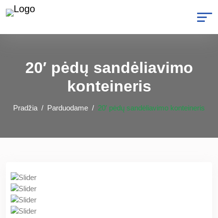
20′ pėdų sandėliavimo
konteineris
Pradžia
Parduodame
20′ pėdų sandėliavimo konteineris