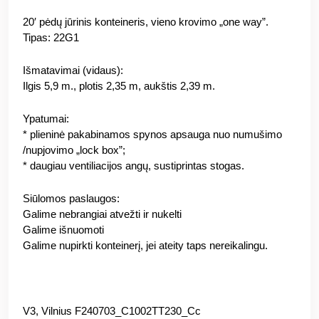
20′ pėdų jūrinis konteineris, vieno krovimo „one way”.
Tipas: 22G1
Išmatavimai (vidaus):
Ilgis 5,9 m., plotis 2,35 m, aukštis 2,39 m.
Ypatumai:
* plieninė pakabinamos spynos apsauga nuo numušimo
/nupjovimo „lock box”;
* daugiau ventiliacijos angų, sustiprintas stogas.
Siūlomos paslaugos:
Galime nebrangiai atvežti ir nukelti
Galime išnuomoti
Galime nupirkti konteinerį, jei ateity taps nereikalingu.
V3, Vilnius F240703_C1002TT230_Cc