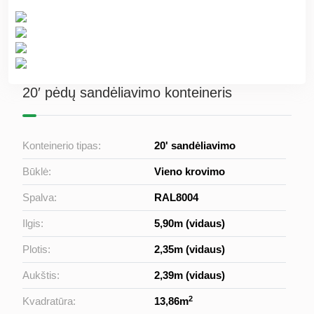
20′ pėdų sandėliavimo konteineris
Konteinerio tipas:
20' sandėliavimo
Būklė:
Vieno krovimo
Spalva:
RAL8004
Ilgis:
5,90m (vidaus)
Plotis:
2,35m (vidaus)
Aukštis:
2,39m (vidaus)
2
Kvadratūra:
13,86m