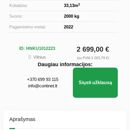
3
Kubatūra:
33,13m
Svoris:
2000 kg
Pagaminimo metai:
2022
2 699,00 €
ID: HNKU1012223
Vilnius
(su PVM 3 265,79 €)
Daugiau informacijos:
+370 699 93 115
Siųsti užklausą
info@continet.lt
Aprašymas