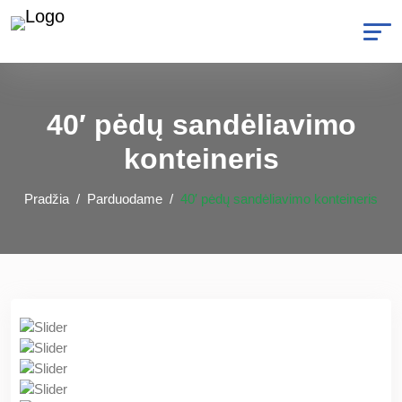
40′ pėdų sandėliavimo
konteineris
Pradžia
Parduodame
40′ pėdų sandėliavimo konteineris