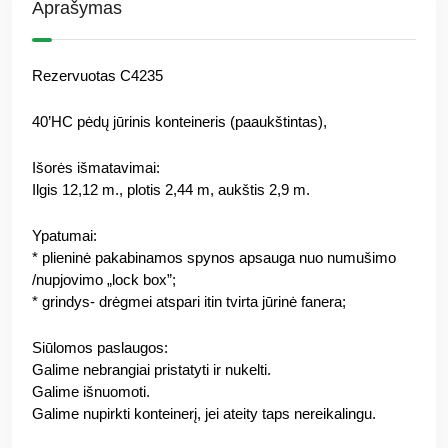
Aprašymas
Rezervuotas C4235
40’HC pėdų jūrinis konteineris (paaukštintas),
Išorės išmatavimai:
Ilgis 12,12 m., plotis 2,44 m, aukštis 2,9 m.
Ypatumai:
* plieninė pakabinamos spynos apsauga nuo numušimo
/nupjovimo „lock box”;
* grindys- drėgmei atspari itin tvirta jūrinė fanera;
Siūlomos paslaugos:
Galime nebrangiai pristatyti ir nukelti.
Galime išnuomoti.
Galime nupirkti konteinerį, jei ateity taps nereikalingu.