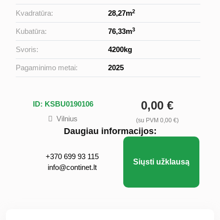
2
Kvadratūra:
28,27m
3
Kubatūra:
76,33m
Svoris:
4200kg
Pagaminimo metai:
2025
0,00 €
ID: KSBU0190106
Vilnius
(su PVM 0,00 €)
Daugiau informacijos:
+370 699 93 115
Siųsti užklausą
info@continet.lt