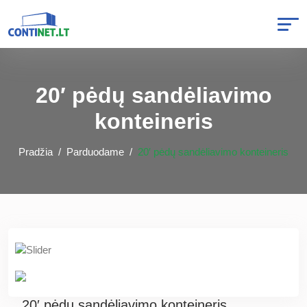
20′ pėdų sandėliavimo
konteineris
Pradžia
Parduodame
20′ pėdų sandėliavimo konteineris
20′ pėdų sandėliavimo konteineris