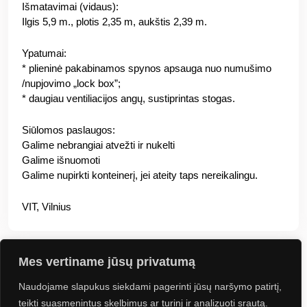
Išmatavimai (vidaus):
Ilgis 5,9 m., plotis 2,35 m, aukštis 2,39 m.
Ypatumai:
* plieninė pakabinamos spynos apsauga nuo numušimo
/nupjovimo „lock box”;
* daugiau ventiliacijos angų, sustiprintas stogas.
Siūlomos paslaugos:
Galime nebrangiai atvežti ir nukelti
Galime išnuomoti
Galime nupirkti konteinerį, jei ateity taps nereikalingu.
VIT, Vilnius
Mes vertiname jūsų privatumą
Naudojame slapukus siekdami pagerinti jūsų naršymo patirtį,
Jus gali sudominti
teikti suasmenintus skelbimus ar turinį ir analizuoti srautą.