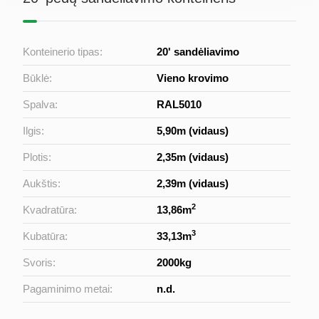
Konteinerio tipas:
20' sandėliavimo
Būklė:
Vieno krovimo
Spalva:
RAL5010
Ilgis:
5,90m (vidaus)
Plotis:
2,35m (vidaus)
Aukštis:
2,39m (vidaus)
2
Kvadratūra:
13,86m
3
Kubatūra:
33,13m
Svoris:
2000kg
Pagaminimo metai:
n.d.