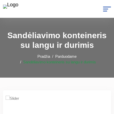
Sandėliavimo konteineris
su langu ir durimis
Pradžia
Parduodame
Sandėliavimo konteineris su langu ir durimis