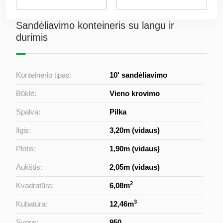
Sandėliavimo konteineris su langu ir
durimis
Konteinerio tipas:
10' sandėliavimo
Būklė:
Vieno krovimo
Spalva:
Pilka
Ilgis:
3,20m (vidaus)
Plotis:
1,90m (vidaus)
Aukštis:
2,05m (vidaus)
2
Kvadratūra:
6,08m
3
Kubatūra:
12,46m
Svoris:
950