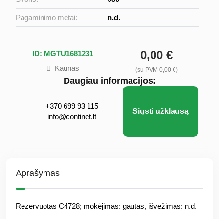
Pagaminimo metai:
n.d.
0,00 €
ID: MGTU1681231
Kaunas
(su PVM 0,00 €)
Daugiau informacijos:
+370 699 93 115
Siųsti užklausą
info@continet.lt
Aprašymas
Rezervuotas C4728; mokėjimas: gautas, išvežimas: n.d.