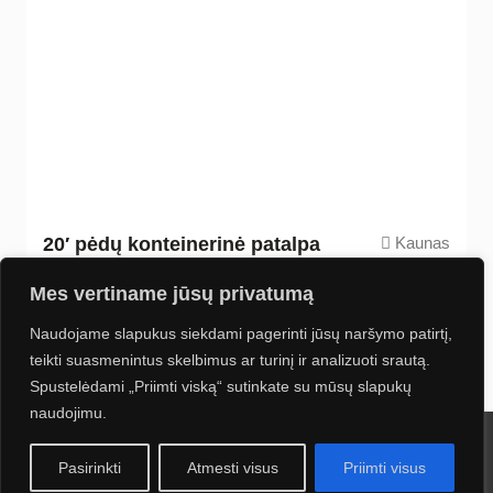
20′ pėdų konteinerinė patalpa
Kaunas
5,90m
2,25m
2,50m
Mes vertiname jūsų privatumą
2
3
13,27m
33,19m
3000kg
Naudojame slapukus siekdami pagerinti jūsų naršymo patirtį,
teikti suasmenintus skelbimus ar turinį ir analizuoti srautą.
Spustelėdami „Priimti viską“ sutinkate su mūsų slapukų
naudojimu.
2024 UAB Kontineta. Visos teisės saugomos. Sprendimas:
Navus
Pasirinkti
Atmesti visus
Priimti visus