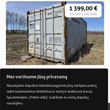
1 399,00 €
(su PVM 1 692,79 €)
20′ pėdų jūrinis konteineris
Kaunas
Mes vertiname jūsų privatumą
5,90m
2,35m
2,39m
2
3
13,86m
33,13m
2000 kg
Naudojame slapukus siekdami pagerinti jūsų naršymo patirtį,
teikti suasmenintus skelbimus ar turinį ir analizuoti srautą.
Spustelėdami „Priimti viską“ sutinkate su mūsų slapukų
naudojimu.
2024 UAB Kontineta. Visos teisės saugomos. Sprendimas: