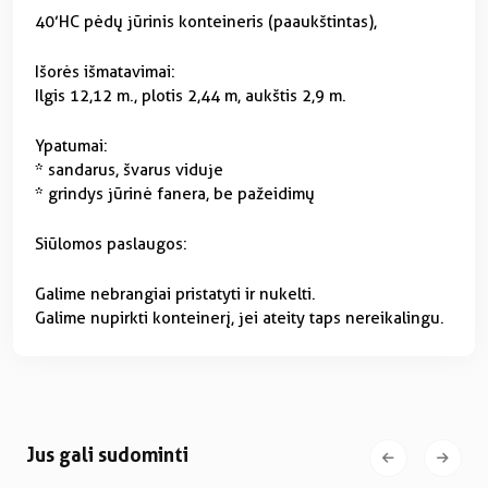
40’HC pėdų jūrinis konteineris (paaukštintas),
Išorės išmatavimai:
Ilgis 12,12 m., plotis 2,44 m, aukštis 2,9 m.
Ypatumai:
* sandarus, švarus viduje
* grindys jūrinė fanera, be pažeidimų
Siūlomos paslaugos:
Galime nebrangiai pristatyti ir nukelti.
Galime nupirkti konteinerį, jei ateity taps nereikalingu.
Jus gali sudominti