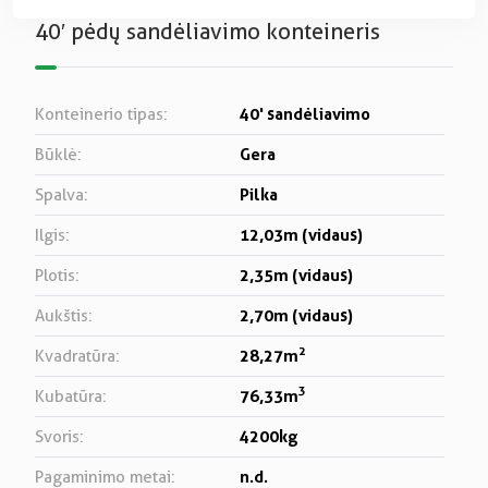
40′ pėdų sandėliavimo konteineris
40' sandėliavimo
Konteinerio tipas:
Gera
Būklė:
Pilka
Spalva:
12,03m (vidaus)
Ilgis:
2,35m (vidaus)
Plotis:
2,70m (vidaus)
Aukštis:
2
28,27m
Kvadratūra:
3
76,33m
Kubatūra:
4200kg
Svoris:
n.d.
Pagaminimo metai: