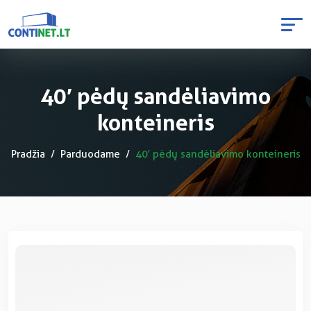
40′ pėdų sandėliavimo
konteineris
Pradžia
Parduodame
40′ pėdų sandėliavimo konteineris