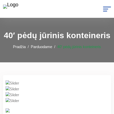
40′ pėdų jūrinis konteineris
Pradžia
Parduodame
40′ pėdų jūrinis konteineris