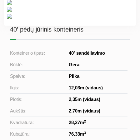
40′ pėdų jūrinis konteineris
Konteinerio tipas:
40' sandėliavimo
Būklė:
Gera
Spalva:
Pilka
Ilgis:
12,03m (vidaus)
Plotis:
2,35m (vidaus)
Aukštis:
2,70m (vidaus)
2
Kvadratūra:
28,27m
3
Kubatūra:
76,33m