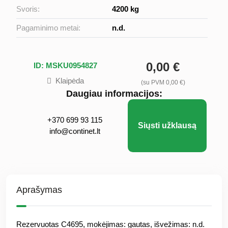
Svoris:
4200 kg
Pagaminimo metai:
n.d.
0,00 €
ID: MSKU0954827
Klaipėda
(su PVM 0,00 €)
Daugiau informacijos:
+370 699 93 115
Siųsti užklausą
info@continet.lt
Aprašymas
Rezervuotas C4695, mokėjimas: gautas, išvežimas: n.d.