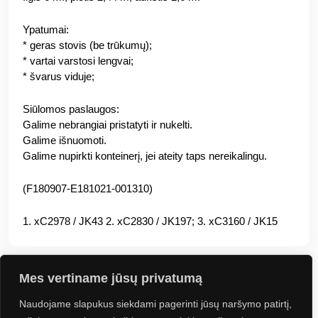
Ypatumai:
* geras stovis (be trūkumų);
* vartai varstosi lengvai;
* švarus viduje;
Siūlomos paslaugos:
Galime nebrangiai pristatyti ir nukelti.
Galime išnuomoti.
Galime nupirkti konteinerį, jei ateity taps nereikalingu.
(F180907-E181021-001310)
1. xC2978 / JK43 2. xC2830 / JK197; 3. xC3160 / JK15
Mes vertiname jūsų privatumą
Naudojame slapukus siekdami pagerinti jūsų naršymo patirtį,
Jus gali sudominti