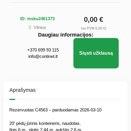
0,00 €
ID: msku2461373
Vilnius
(su PVM 0,00 €)
Daugiau informacijos:
+370 699 93 115
Siųsti užklausą
info@continet.lt
Aprašymas
Rezervuotas C4563 – parduodamas 2026-03-10
20′ pėdų jūrinis konteineris, naudotas.
Ilgis 6 m., plotis 2,44 m, aukštis 2,6 m.