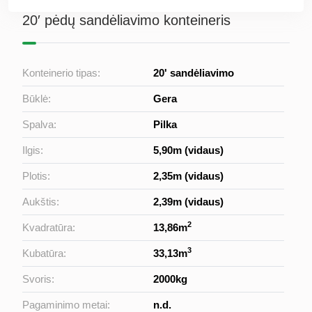
20′ pėdų sandėliavimo konteineris
Konteinerio tipas:
20' sandėliavimo
Būklė:
Gera
Spalva:
Pilka
Ilgis:
5,90m (vidaus)
Plotis:
2,35m (vidaus)
Aukštis:
2,39m (vidaus)
2
Kvadratūra:
13,86m
3
Kubatūra:
33,13m
Svoris:
2000kg
Pagaminimo metai:
n.d.