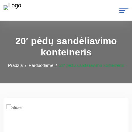
20′ pėdų sandėliavimo
konteineris
Pradžia
Parduodame
20′ pėdų sandėliavimo konteineris