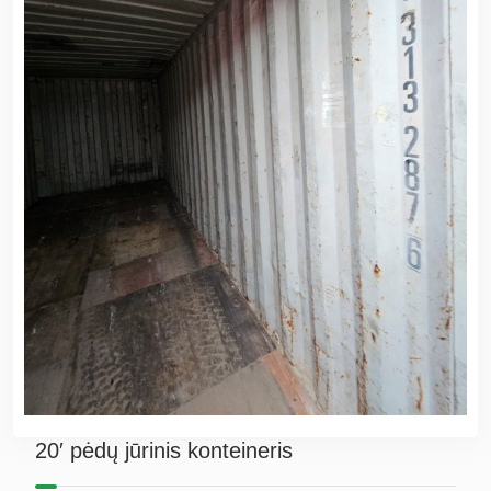
20′ pėdų jūrinis konteineris