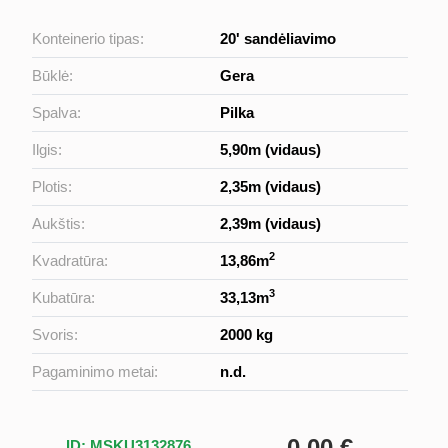
Konteinerio tipas:
20' sandėliavimo
Būklė:
Gera
Spalva:
Pilka
Ilgis:
5,90m (vidaus)
Plotis:
2,35m (vidaus)
Aukštis:
2,39m (vidaus)
2
Kvadratūra:
13,86m
3
Kubatūra:
33,13m
Svoris:
2000 kg
Pagaminimo metai:
n.d.
0,00 €
ID: MSKU3132876