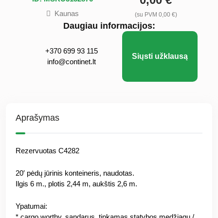
Kaunas
(su PVM 0,00 €)
Daugiau informacijos:
+370 699 93 115
Siųsti užklausą
info@continet.lt
Aprašymas
Rezervuotas C4282
20′ pėdų jūrinis konteineris, naudotas.
Ilgis 6 m., plotis 2,44 m, aukštis 2,6 m.
Ypatumai:
* cargo worthy, sandarus, tinkamas statybos medžiagų /