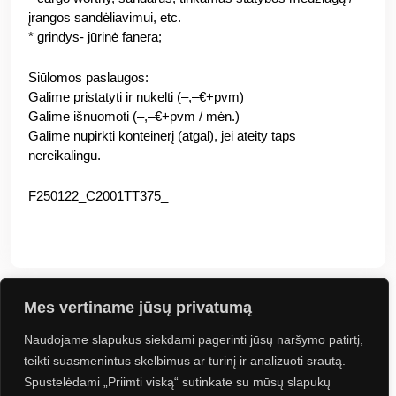
įrangos sandėliavimui, etc.
* grindys- jūrinė fanera;
Siūlomos paslaugos:
Galime pristatyti ir nukelti (–,–€+pvm)
Galime išnuomoti (–,–€+pvm / mėn.)
Galime nupirkti konteinerį (atgal), jei ateity taps
nereikalingu.
F250122_C2001TT375_
Mes vertiname jūsų privatumą
Naudojame slapukus siekdami pagerinti jūsų naršymo patirtį,
Jus gali sudominti
teikti suasmenintus skelbimus ar turinį ir analizuoti srautą.
Spustelėdami „Priimti viską“ sutinkate su mūsų slapukų