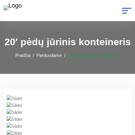
20′ pėdų jūrinis konteineris
Pradžia
Parduodame
20′ pėdų jūrinis konteineris