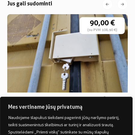
Jus gali sudominti
90,00 €
(su PVM 108,90 €)
Konteinerio spynos apsauga
Kaunas
Mes vertiname jūsų privatumą
0m
0m
0m
2
3
0m
0m
0
Naudojame slapukus siekdami pagerinti jūsų naršymo patirtį,
teikti suasmenintus skelbimus ar turinį ir analizuoti srautą.
Spustelėdami „Priimti viską“ sutinkate su mūsų slapukų