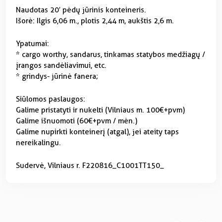
Naudotas 20′ pėdų jūrinis konteineris.
Išorė: Ilgis 6,06 m., plotis 2,44 m, aukštis 2,6 m.
Ypatumai:
* cargo worthy, sandarus, tinkamas statybos medžiagų /
įrangos sandėliavimui, etc.
* grindys- jūrinė fanera;
Siūlomos paslaugos:
Galime pristatyti ir nukelti (Vilniaus m. 100€+pvm)
Galime išnuomoti (60€+pvm / mėn.)
Galime nupirkti konteinerį (atgal), jei ateity taps
nereikalingu.
Sudervė, Vilniaus r. F220816_C1001TT150_