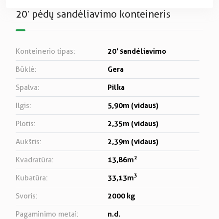
20′ pėdų sandėliavimo konteineris
20' sandėliavimo
Konteinerio tipas:
Gera
Būklė:
Pilka
Spalva:
5,90m (vidaus)
Ilgis:
2,35m (vidaus)
Plotis:
2,39m (vidaus)
Aukštis:
2
13,86m
Kvadratūra:
3
33,13m
Kubatūra:
2000 kg
Svoris:
n.d.
Pagaminimo metai: