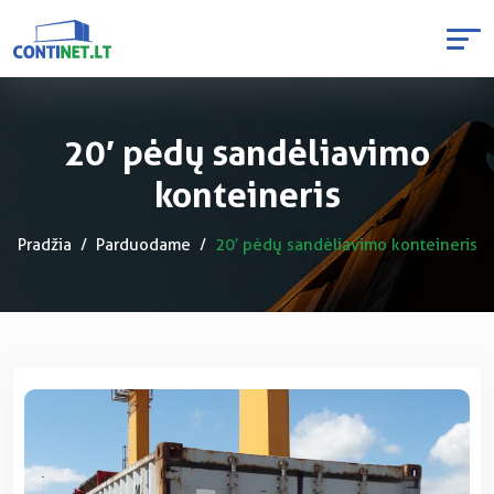
20′ pėdų sandėliavimo
konteineris
Pradžia
Parduodame
20′ pėdų sandėliavimo konteineris