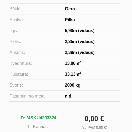
Būklė:
Gera
Spalva:
Pilka
Ilgis:
5,90m (vidaus)
Plotis:
2,35m (vidaus)
Aukštis:
2,39m (vidaus)
2
Kvadratūra:
13,86m
3
Kubatūra:
33,13m
Svoris:
2000 kg
Pagaminimo metai:
n.d.
0,00 €
ID: MSKU4293324
Kaunas
(su PVM 0,00 €)