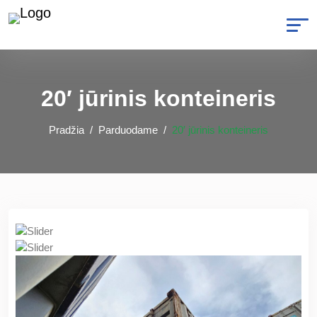
20′ jūrinis konteineris
Pradžia
Parduodame
20′ jūrinis konteineris