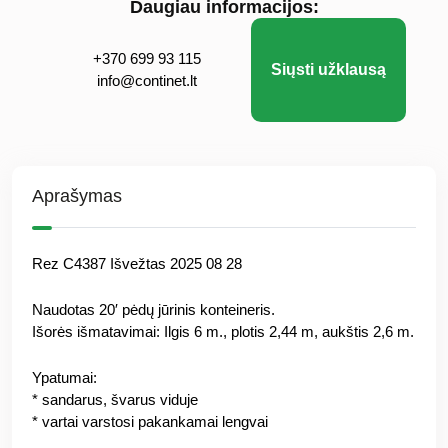
Daugiau informacijos:
+370 699 93 115
Siųsti užklausą
info@continet.lt
Aprašymas
Rez C4387 Išvežtas 2025 08 28
Naudotas 20′ pėdų jūrinis konteineris.
Išorės išmatavimai: Ilgis 6 m., plotis 2,44 m, aukštis 2,6 m.
Ypatumai:
* sandarus, švarus viduje
* vartai varstosi pakankamai lengvai