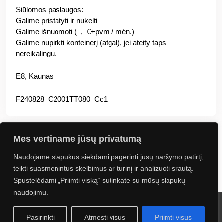
Siūlomos paslaugos:
Galime pristatyti ir nukelti
Galime išnuomoti (–,–€+pvm / mėn.)
Galime nupirkti konteinerį (atgal), jei ateity taps
nereikalingu.
E8, Kaunas
F240828_C2001TT080_Cc1
Mes vertiname jūsų privatumą
Naudojame slapukus siekdami pagerinti jūsų naršymo patirtį,
Jus gali sudominti
teikti suasmenintus skelbimus ar turinį ir analizuoti srautą.
Spustelėdami „Priimti viską“ sutinkate su mūsų slapukų
naudojimu.
2024 UAB Kontineta. Visos teisės saugomos. Sprendimas:
Navus
Pasirinkti
Atmesti visus
Priimti visus