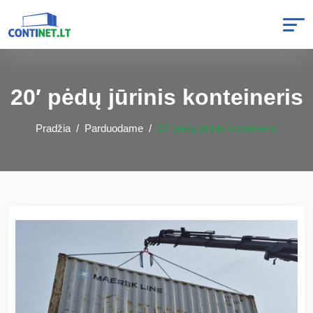
20′ pėdų jūrinis konteineris
Pradžia
Parduodame
20′ pėdų jūrinis konteineris