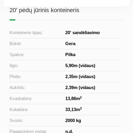
20′ pėdų jūrinis konteineris
Konteinerio tipas:
20' sandėliavimo
Būklė:
Gera
Spalva:
Pilka
Ilgis:
5,90m (vidaus)
Plotis:
2,35m (vidaus)
Aukštis:
2,39m (vidaus)
2
Kvadratūra:
13,86m
3
Kubatūra:
33,13m
Svoris:
2000 kg
Pagaminimo metai:
n.d.