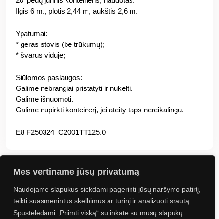
20′ pėdų jūrinis konteineris, naudotas.
Ilgis 6 m., plotis 2,44 m, aukštis 2,6 m.
Ypatumai:
* geras stovis (be trūkumų);
* švarus viduje;
Siūlomos paslaugos:
Galime nebrangiai pristatyti ir nukelti.
Galime išnuomoti.
Galime nupirkti konteinerį, jei ateity taps nereikalingu.
E8 F250324_C2001TT125.0
Mes vertiname jūsų privatumą
Naudojame slapukus siekdami pagerinti jūsų naršymo patirtį,
Jus gali sudominti
teikti suasmenintus skelbimus ar turinį ir analizuoti srautą.
Spustelėdami „Priimti viską“ sutinkate su mūsų slapukų