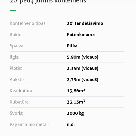
20′ pėdų jūrinis konteineris
20' sandėliavimo
Konteinerio tipas:
Patenkinama
Būklė:
Pilka
Spalva:
5,90m (vidaus)
Ilgis:
2,35m (vidaus)
Plotis:
2,39m (vidaus)
Aukštis:
2
13,86m
Kvadratūra:
3
33,13m
Kubatūra:
2000 kg
Svoris:
n.d.
Pagaminimo metai: