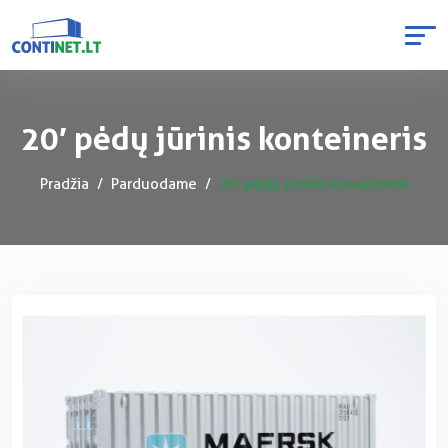
20′ pėdų jūrinis konteineris
Pradžia
Parduodame
20′ pėdų jūrinis konteineris