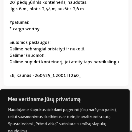
20′ pėdų jūrinis konteineris, naudotas.
Ilgis 6 m., plotis 2,44 m, aukštis 2,6 m.
Ypatumai:
* cargo worthy
Siūlomos paslaugos:
Galime nebrangiai pristatyti ir nukelti.
Galime išnuomoti.
Galime nupirkti konteinerį, jei ateity taps nereikalingu.
E8, Kaunas F260525_C2001TT240_
Mes vertiname jūsų privatumą
Naudojame slapukus siekdami pagerinti jūsų naršymo patirtį,
Jus gali sudominti
teikti suasmenintus skelbimus ar turinį ir analizuoti srautą.
Spustelėdami „Priimti viską“ sutinkate su mūsų slapukų
naudojimu.