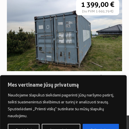
1 399,00 €
(su PVM 1 692,79 €)
20′ pėdų jūrinis konteineris
Vilnius
Mes vertiname jūsų privatumą
5,90m
2,35m
2,39m
2
3
13,86m
33,13m
2000 kg
Naudojame slapukus siekdami pagerinti jūsų naršymo patirtį,
teikti suasmenintus skelbimus ar turinį ir analizuoti srautą.
Spustelėdami „Priimti viską“ sutinkate su mūsų slapukų
naudojimu.
2024 UAB Kontineta. Visos teisės saugomos. Sprendimas: