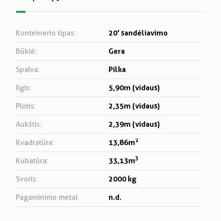
20' sandėliavimo
Konteinerio tipas:
Gera
Būklė:
Pilka
Spalva:
5,90m (vidaus)
Ilgis:
2,35m (vidaus)
Plotis:
2,39m (vidaus)
Aukštis:
2
13,86m
Kvadratūra:
3
33,13m
Kubatūra:
2000 kg
Svoris:
n.d.
Pagaminimo metai: