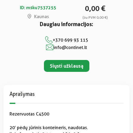
0,00 €
ID: msku7537255
Kaunas
(su PVM 0,00 €)
Daugiau informacijos:
+370 699 93 115
info@continet.lt
Siųsti užklausą
Aprašymas
Rezervuotas C4500
20′ pėdų jūrinis konteineris, naudotas.