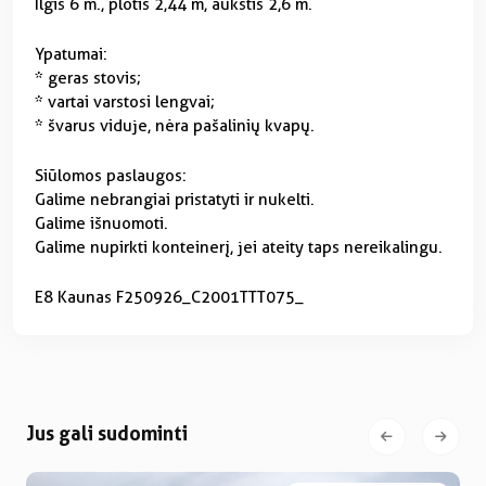
Ilgis 6 m., plotis 2,44 m, aukštis 2,6 m.
Ypatumai:
* geras stovis;
* vartai varstosi lengvai;
* švarus viduje, nėra pašalinių kvapų.
Siūlomos paslaugos:
Galime nebrangiai pristatyti ir nukelti.
Galime išnuomoti.
Galime nupirkti konteinerį, jei ateity taps nereikalingu.
E8 Kaunas F250926_C2001TTT075_
Jus gali sudominti