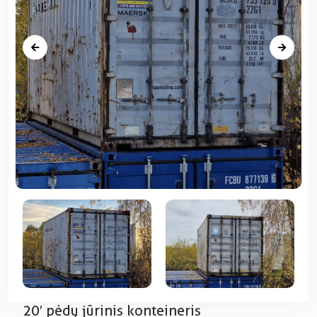
20′ pėdų jūrinis konteineris