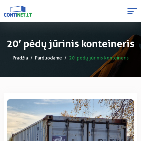
20′ pėdų jūrinis konteineris
Pradžia
Parduodame
20′ pėdų jūrinis konteineris