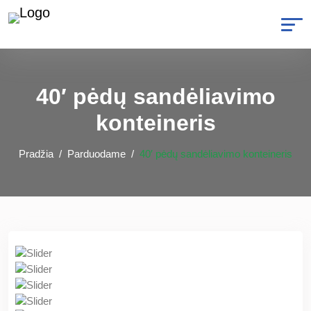
40′ pėdų sandėliavimo
konteineris
Pradžia
Parduodame
40′ pėdų sandėliavimo konteineris