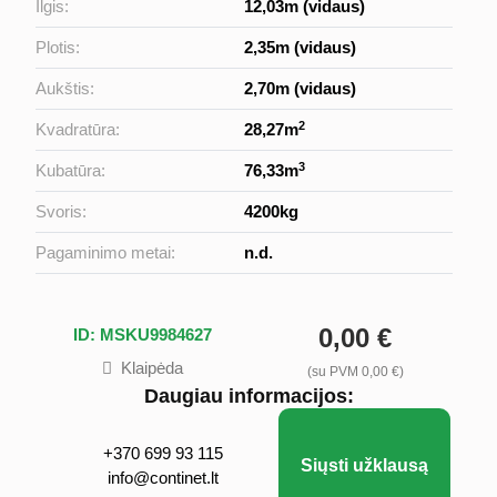
Ilgis:
12,03m (vidaus)
Plotis:
2,35m (vidaus)
Aukštis:
2,70m (vidaus)
2
Kvadratūra:
28,27m
3
Kubatūra:
76,33m
Svoris:
4200kg
Pagaminimo metai:
n.d.
0,00 €
ID: MSKU9984627
Klaipėda
(su PVM 0,00 €)
Daugiau informacijos:
+370 699 93 115
Siųsti užklausą
info@continet.lt