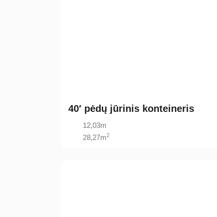
40′ pėdų jūrinis konteineris
12,03m
2
28,27m