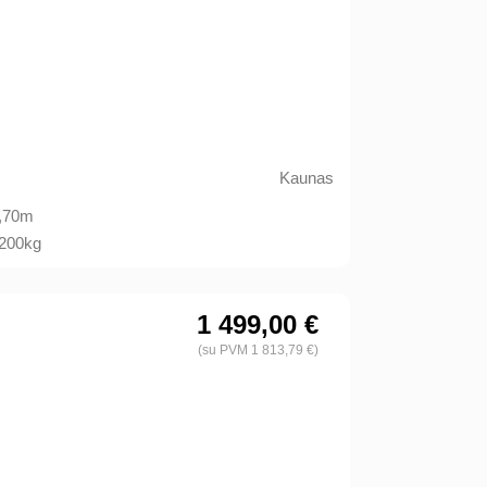
Kaunas
,70m
200kg
1 499,00 €
(su PVM 1 813,79 €)