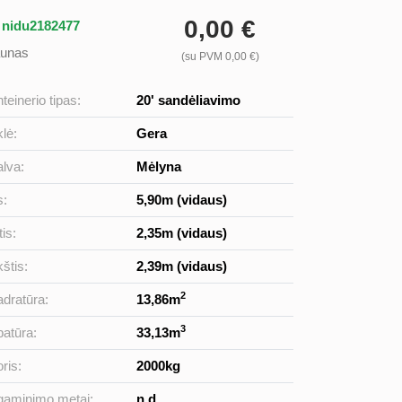
0,00 €
: nidu2182477
unas
(su PVM 0,00 €)
teinerio tipas:
20' sandėliavimo
lė:
Gera
lva:
Mėlyna
s:
5,90m (vidaus)
tis:
2,35m (vidaus)
štis:
2,39m (vidaus)
2
dratūra:
13,86m
3
atūra:
33,13m
ris:
2000kg
gaminimo metai:
n.d.