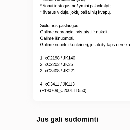
* šonai ir stogas nežymiai palankstyti;
* švarus viduje, jokių pašalinių kvapų.
Siūlomos paslaugos:
Galime nebrangiai pristatyti ir nukelti.
Galime išnuomoti.
Galime nupirkti konteinerį, jei ateity taps nereika
1. xC2198 / JK140
2. xC2203 / JK35
3. xC3408 / JK221
4. xC3411 / JK113
(F190708_C2001TT550)
Jus gali sudominti