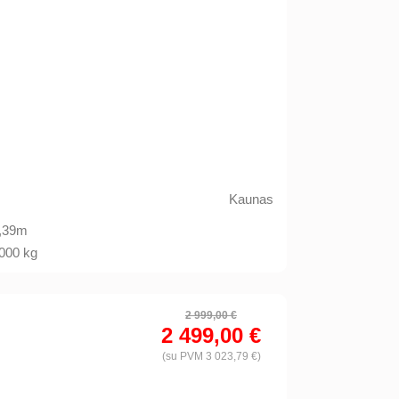
Kaunas
,39m
000 kg
2 999,00 €
2 499,00 €
(su PVM 3 023,79 €)