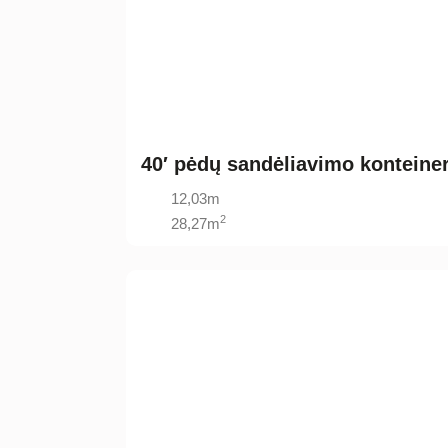
40′ pėdų sandėliavimo konteiner
12,03m
2
28,27m