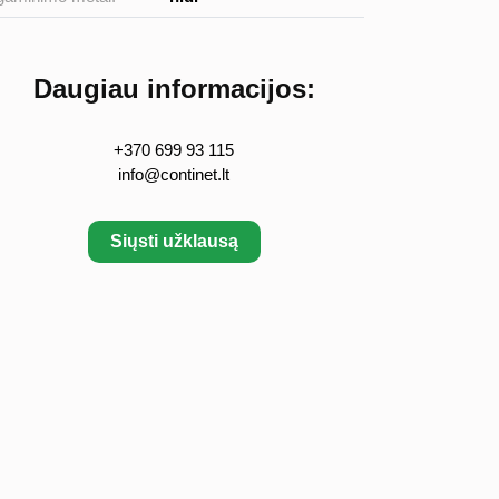
Daugiau informacijos:
+370 699 93 115
info@continet.lt
Siųsti užklausą