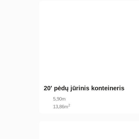
20′ pėdų jūrinis konteineris
5,90m
2
13,86m