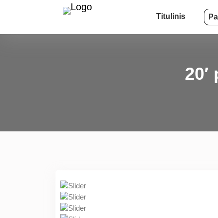
Titulinis
Pa
20′