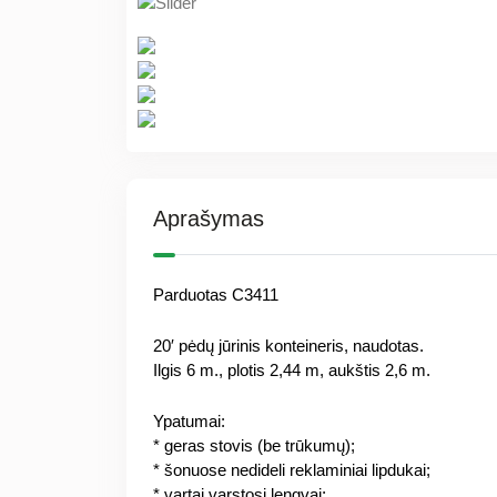
Aprašymas
Parduotas C3411
20′ pėdų jūrinis konteineris, naudotas.
Ilgis 6 m., plotis 2,44 m, aukštis 2,6 m.
Ypatumai:
* geras stovis (be trūkumų);
* šonuose nedideli reklaminiai lipdukai;
* vartai varstosi lengvai;