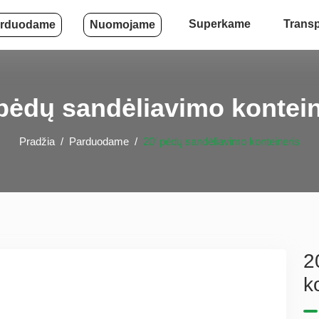
Superkame
Trans
rduodame
Nuomojame
 pėdų sandėliavimo kontein
Pradžia
Parduodame
20′ pėdų sandėliavimo konteineris
2
k