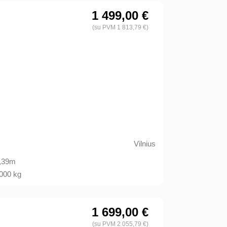
1 499,00 €
(su PVM 1 813,79 €)
Vilnius
,39m
000 kg
1 699,00 €
(su PVM 2 055,79 €)