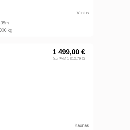
Vilnius
,39m
000 kg
1 499,00 €
(su PVM 1 813,79 €)
Kaunas