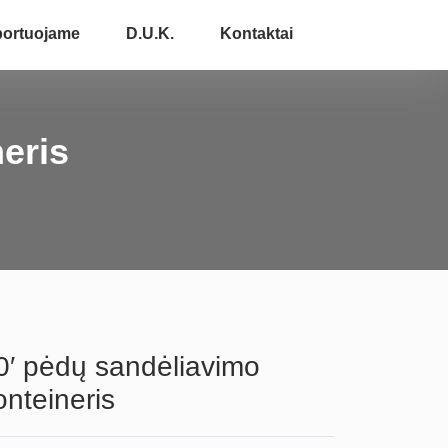
portuojame
D.U.K.
Kontaktai
eris
0′ pėdų sandėliavimo
onteineris