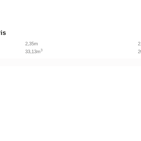
is
2,35m
2
3
33,13m
2