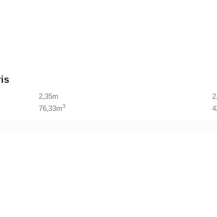
is
2,35m
2
3
76,33m
4