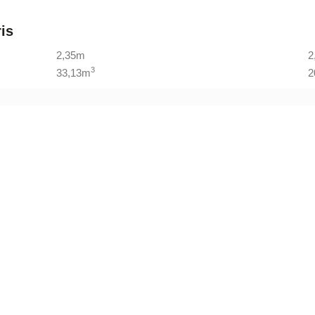
is
2,35m
2
3
33,13m
2