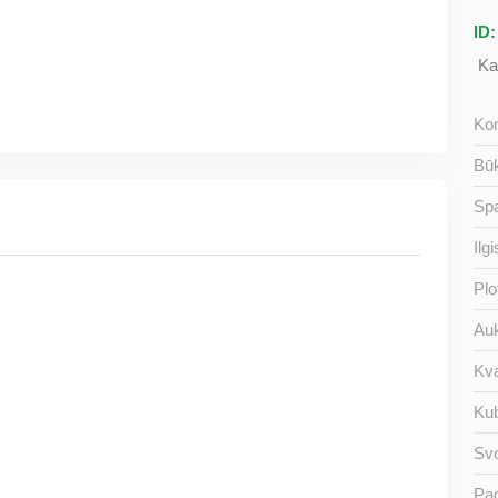
ID
Ka
Kon
Būk
Spa
Ilgi
Plo
Auk
Kva
Kub
Svo
Pa