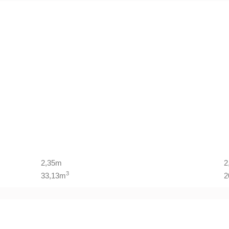
2,35m
2
3
33,13m
2