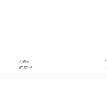
2,35m
2
3
67,57m
4