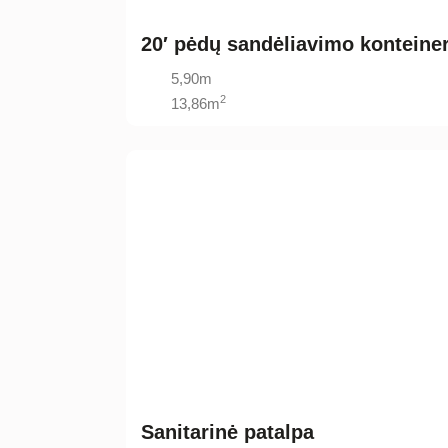
20′ pėdų sandėliavimo konteiner
5,90m
2
13,86m
Sanitarinė patalpa