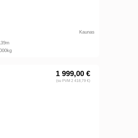
Kaunas
,39m
000kg
1 999,00 €
(su PVM 2 418,79 €)