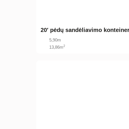
20′ pėdų sandėliavimo konteiner
5,90m
2
13,86m