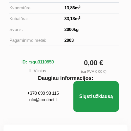
2
Kvadratūra:
13,86m
3
Kubatūra:
33,13m
Svoris:
2000kg
Pagaminimo metai:
2003
0,00 €
ID: rsgu3110959
Vilnius
(su PVM 0,00 €)
Daugiau informacijos:
+370 699 93 115
Siųsti užklausą
info@continet.lt