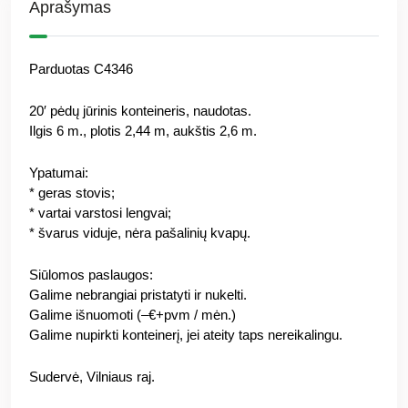
Aprašymas
Parduotas C4346
20′ pėdų jūrinis konteineris, naudotas.
Ilgis 6 m., plotis 2,44 m, aukštis 2,6 m.
Ypatumai:
* geras stovis;
* vartai varstosi lengvai;
* švarus viduje, nėra pašalinių kvapų.
Siūlomos paslaugos:
Galime nebrangiai pristatyti ir nukelti.
Galime išnuomoti (–€+pvm / mėn.)
Galime nupirkti konteinerį, jei ateity taps nereikalingu.
Sudervė, Vilniaus raj.