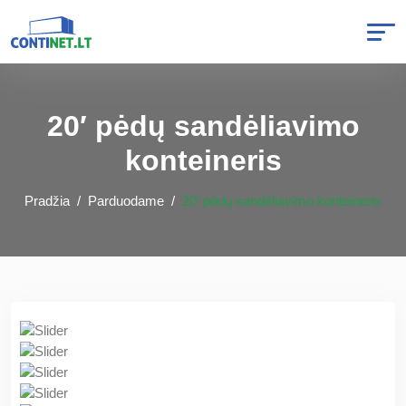
20′ pėdų sandėliavimo
konteineris
Pradžia
Parduodame
20′ pėdų sandėliavimo konteineris