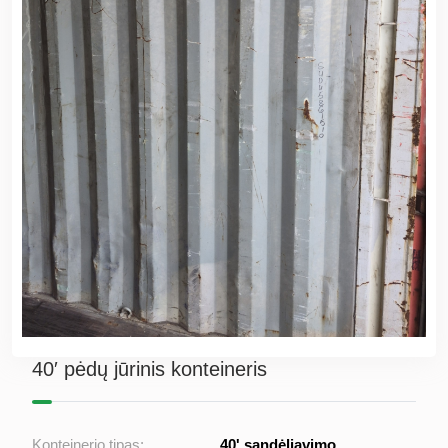
40′ pėdų jūrinis konteineris
Konteinerio tipas:
40' sandėliavimo