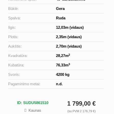
Būklė:
Gera
Spalva:
Ruda
Ilgis:
12,03m (vidaus)
Plotis:
2,35m (vidaus)
Aukštis:
2,70m (vidaus)
2
Kvadratūra:
28,27m
3
Kubatūra:
76,33m
Svoris:
4200 kg
Pagaminimo metai:
n.d.
1 799,00 €
ID: SUDU5861510
Kaunas
(su PVM 2 176,79 €)