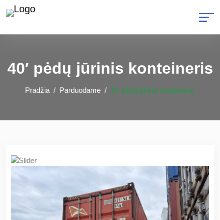
40′ pėdų jūrinis konteineris
Pradžia
Parduodame
40′ pėdų jūrinis konteineris