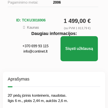
Pagaminimo metai:
2006
1 499,00 €
ID: TCKU3016906
Kaunas
(su PVM 1 813,79 €)
Daugiau informacijos:
+370 699 93 115
Siųsti užklausą
info@continet.lt
Aprašymas
20′ pėdų jūrinis konteineris, naudotas.
Ilgis 6 m., plotis 2,44 m, aukštis 2,6 m.