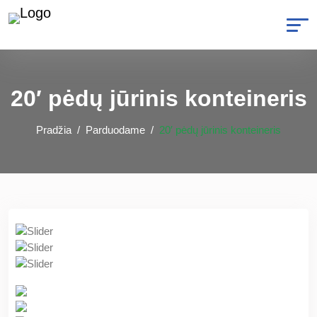
20′ pėdų jūrinis konteineris
Pradžia
Parduodame
20′ pėdų jūrinis konteineris