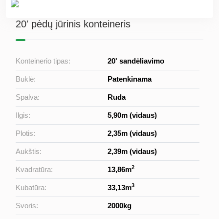
20′ pėdų jūrinis konteineris
Konteinerio tipas:
20' sandėliavimo
Būklė:
Patenkinama
Spalva:
Ruda
Ilgis:
5,90m (vidaus)
Plotis:
2,35m (vidaus)
Aukštis:
2,39m (vidaus)
2
Kvadratūra:
13,86m
3
Kubatūra:
33,13m
Svoris:
2000kg