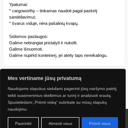
Ypatumai:
* cargoworthy – tinkamas naudoti pagal paskirtį
sandėliavimui;
* švarus viduje, nėra pašalinių kvapų.
Siūlomos paslaugos:
Galime nebrangiai pristatyti ir nukelti.
Galime išnuomoti.
Galime nupirkti konteinerį, jei ateity taps nereikalingu.
Mes vertiname jūsų privatumą
Naudojame slapukus siekdami pagerinti jūsų naršymo patirtį,
Jus gali sudominti
teikti suasmenintus skelbimus ar turinį ir analizuoti srautą.
Spustelėdami „Priimti viską“ sutinkate su mūsų slapukų
naudojimu.
2024 UAB Kontineta. Visos teisės saugomos. Sprendimas:
Navus
Pasirinkti
Atmesti visus
Priimti visus