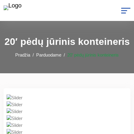
20′ pėdų jūrinis konteineris
Pradžia
Parduodame
20′ pėdų jūrinis konteineris