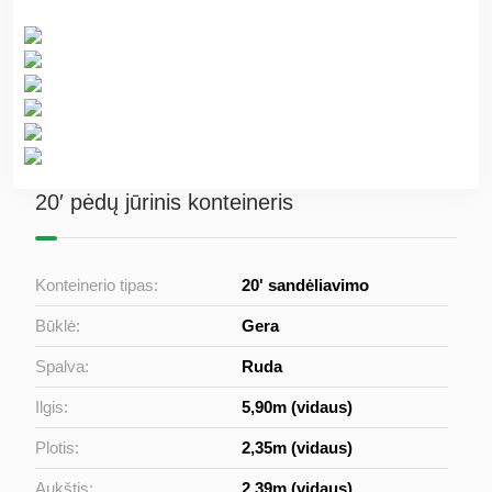
20′ pėdų jūrinis konteineris
Konteinerio tipas:
20' sandėliavimo
Būklė:
Gera
Spalva:
Ruda
Ilgis:
5,90m (vidaus)
Plotis:
2,35m (vidaus)
Aukštis:
2,39m (vidaus)