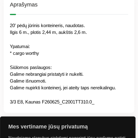
Aprašymas
20′ pėdų jūrinis konteineris, naudotas.
Ilgis 6 m., plotis 2,44 m, aukštis 2,6 m.
Ypatumai:
* cargo worthy
Siūlomos paslaugos:
Galime nebrangiai pristatyti ir nukelti.
Galime išnuomoti.
Galime nupirkti konteinerį, jei ateity taps nereikalingu.
3/3 E8, Kaunas F260625_C2001TT310.0_
Mes vertiname jūsų privatumą
Naudojame slapukus siekdami pagerinti jūsų naršymo patirtį,