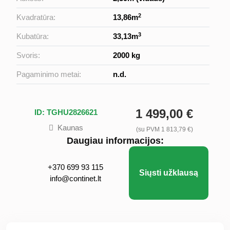
2
Kvadratūra:
13,86m
3
Kubatūra:
33,13m
Svoris:
2000 kg
Pagaminimo metai:
n.d.
1 499,00 €
ID: TGHU2826621
Kaunas
(su PVM 1 813,79 €)
Daugiau informacijos:
+370 699 93 115
Siųsti užklausą
info@continet.lt