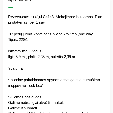
Rezervuotas pirkėjui
C4148
. Mokejimas: laukiamas. Plan.
pristatymas: per 1 sav.
20′ pėdų jūrinis konteineris, vieno krovimo „one way”.
Tipas: 22G1
Išmatavimai (vidaus):
Ilgis 5,9 m., plotis 2,35 m, aukštis 2,39 m.
Ypatumai:
* plieninė pakabinamos spynos apsauga nuo numušimo
/nupjovimo „lock box”;
Siūlomos paslaugos:
Galime nebrangiai atvežti ir nukelti
Galime išnuomoti