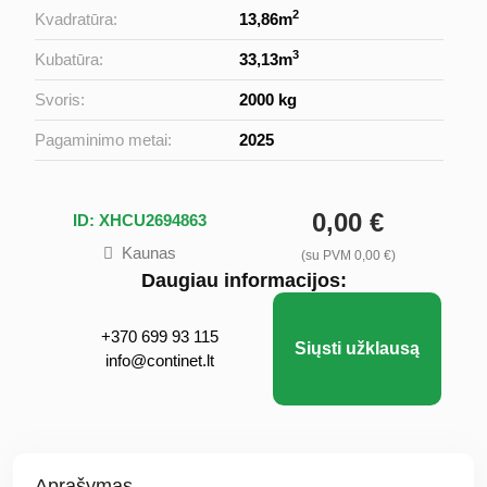
2
Kvadratūra:
13,86m
3
Kubatūra:
33,13m
Svoris:
2000 kg
Pagaminimo metai:
2025
0,00 €
ID: XHCU2694863
Kaunas
(su PVM 0,00 €)
Daugiau informacijos:
+370 699 93 115
Siųsti užklausą
info@continet.lt
Aprašymas