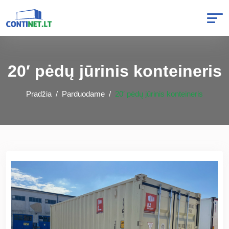
20′ pėdų jūrinis konteineris
Pradžia
Parduodame
20′ pėdų jūrinis konteineris