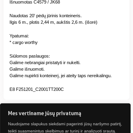
Išnuomotas C4579 / JK68
Naudotas 20′ pėdų jūrinis konteineris.
Ilgis 6 m., plotis 2,44 m, aukštis 2,6 m. (išorė)
Ypatumai:
* cargo worthy
Siūlomos paslaugos:
Galime nebrangiai pristatyti ir nukelti.
Galime išnuomoti.
Galime nupirkti konteinerį, jei ateity taps nereikalingu.
E8 F251201_C2001TT200C
Mes vertiname jūsų privatumą
Naudojame slapukus siekdami pagerinti jūsų naršymo patirtį,
Jus gali sudominti
teikti suasmenintus skelbimus ar turinį ir analizuoti srautą.