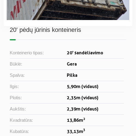
20′ pėdų jūrinis konteineris
20' sandėliavimo
Konteinerio tipas:
Gera
Būklė:
Pilka
Spalva:
5,90m (vidaus)
Ilgis:
2,35m (vidaus)
Plotis:
2,39m (vidaus)
Aukštis:
2
13,86m
Kvadratūra:
3
33,13m
Kubatūra: