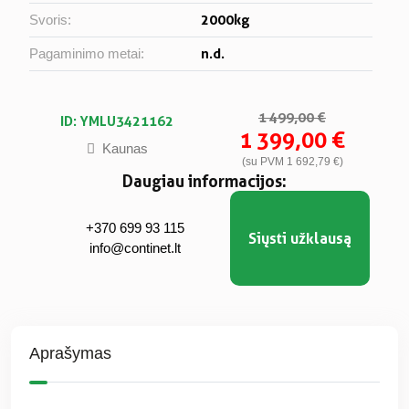
2000kg
Svoris:
n.d.
Pagaminimo metai:
1 499,00 €
ID: YMLU3421162
1 399,00 €
Kaunas
(su PVM 1 692,79 €)
Daugiau informacijos:
+370 699 93 115
Siųsti užklausą
info@continet.lt
Aprašymas