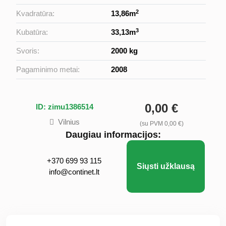
2
Kvadratūra:
13,86m
3
Kubatūra:
33,13m
Svoris:
2000 kg
Pagaminimo metai:
2008
0,00 €
ID: zimu1386514
Vilnius
(su PVM 0,00 €)
Daugiau informacijos:
+370 699 93 115
Siųsti užklausą
info@continet.lt