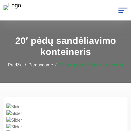
20′ pėdų sandėliavimo
konteineris
Pradžia
Parduodame
20′ pėdų sandėliavimo konteineris