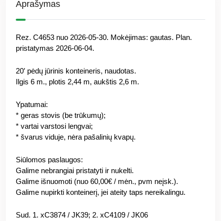
Aprašymas
Rez. C4653 nuo 2026-05-30. Mokėjimas: gautas. Plan.
pristatymas 2026-06-04.
20′ pėdų jūrinis konteineris, naudotas.
Ilgis 6 m., plotis 2,44 m, aukštis 2,6 m.
Ypatumai:
* geras stovis (be trūkumų);
* vartai varstosi lengvai;
* švarus viduje, nėra pašalinių kvapų.
Siūlomos paslaugos:
Galime nebrangiai pristatyti ir nukelti.
Galime išnuomoti (nuo 60,00€ / mėn., pvm neįsk.).
Galime nupirkti konteinerį, jei ateity taps nereikalingu.
Sud. 1. xC3874 / JK39; 2. хC4109 / JK06