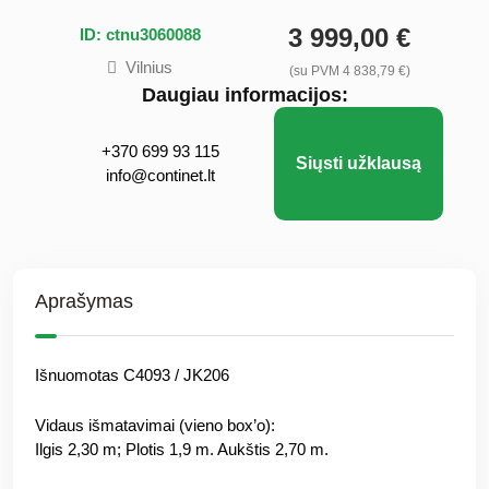
3 999,00 €
ID: ctnu3060088
Vilnius
(su PVM 4 838,79 €)
Daugiau informacijos:
+370 699 93 115
Siųsti užklausą
info@continet.lt
Aprašymas
Išnuomotas C4093 / JK206
Vidaus išmatavimai (vieno box’o):
Ilgis 2,30 m; Plotis 1,9 m. Aukštis 2,70 m.