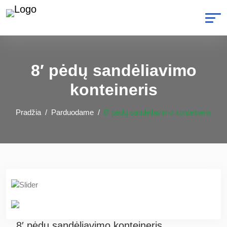
8′ pėdų sandėliavimo
konteineris
Pradžia
Parduodame
8′ pėdų sandėliavimo konteineris
8′ pėdų sandėliavimo konteineris