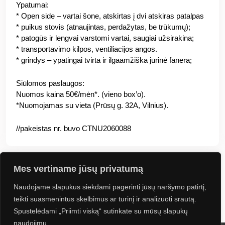
Ypatumai:
* Open side – vartai šone, atskirtas į dvi atskiras patalpas
* puikus stovis (atnaujintas, perdažytas, be trūkumų);
* patogūs ir lengvai varstomi vartai, saugiai užsirakina;
* transportavimo kilpos, ventiliacijos angos.
* grindys – ypatingai tvirta ir ilgaamžiška jūrinė fanera;
Siūlomos paslaugos:
Nuomos kaina 50€/mėn*. (vieno box’o).
*Nuomojamas su vieta (Prūsų g. 32A, Vilnius).
//pakeistas nr. buvo CTNU2060088
Mes vertiname jūsų privatumą
Naudojame slapukus siekdami pagerinti jūsų naršymo patirtį,
Jus gali sudominti
teikti suasmenintus skelbimus ar turinį ir analizuoti srautą.
Spustelėdami „Priimti viską“ sutinkate su mūsų slapukų
naudojimu.