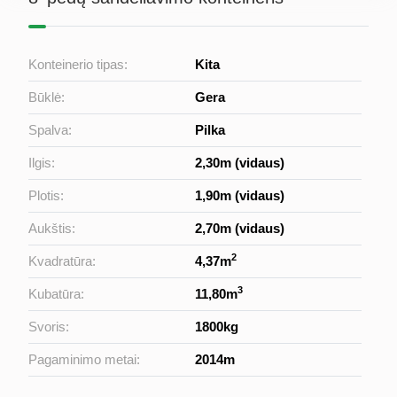
Konteinerio tipas:
Kita
Būklė:
Gera
Spalva:
Pilka
Ilgis:
2,30m (vidaus)
Plotis:
1,90m (vidaus)
Aukštis:
2,70m (vidaus)
2
Kvadratūra:
4,37m
3
Kubatūra:
11,80m
Svoris:
1800kg
Pagaminimo metai:
2014m